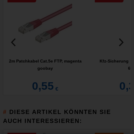
2m Patchkabel Cat.5e FTP, magenta
Kfz-Sicherung mi
goobay
6tl
0,55
0,
€
DIESE ARTIKEL KÖNNTEN SIE
AUCH INTERESSIEREN: