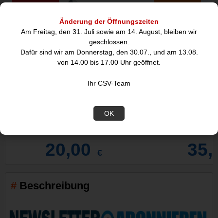
Abverkauf
Angebot
Änderung der Öffnungszeiten
Am Freitag, den 31. Juli sowie am 14. August, bleiben wir
geschlossen.
Dafür sind wir am Donnerstag, den 30.07., und am 13.08.
von 14.00 bis 17.00 Uhr geöffnet.
Ihr CSV-Team
2-fach Gartensteckdose mit Funk-
TV-Standfuß Basic 
OK
Fernbedienung,
20,00
35,
€
Beschreibung