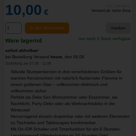
10,00
inkl. 19% MwSt.
€
Versand ab: siehe Shop
in den Warenkorb
merken
nur noch 3 Stück verfügbar
Ware lagernd
sofort abholbar
/
bei Bestellung Versand
heute
, den 06.08
Zustellung zw. 07.08 - 11.08
Stilvolle Stumpenkerzen in drei verschiedenen Größen für
warmen Kerzenschein mit natürlich flackernder Flamme in
einem goldenen Glas – vollkommen elektrisch und
vollkommen sicher
Perfekt als Deko fürs Wohnzimmer oder Esszimmer, als
Nachtlicht, Party-Deko oder als Weihnachtsdeko in der
Winterzeit
Hervorragend einzeln drapierbar oder mit weiteren Elementen
zu Tischdeko und Tablescapes kombinierbar
Mit On-/Off-Schalter und Timerfunktion für ein 6-Stunden-
Leuchtintervall (Wiederholung im 24-Stunden-Takt)