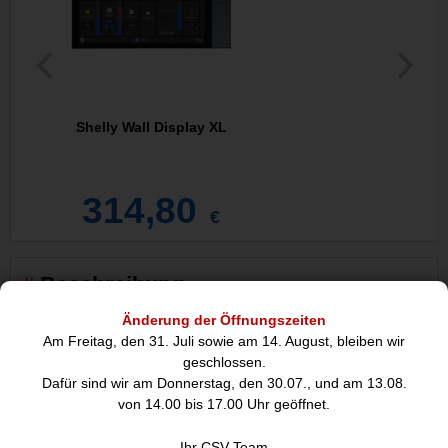
Shelly Wall Display XL
314,80
€
Beschreibung
Änderung der Öffnungszeiten
Am Freitag, den 31. Juli sowie am 14. August, bleiben wir
geschlossen.
Dafür sind wir am Donnerstag, den 30.07., und am 13.08.
von 14.00 bis 17.00 Uhr geöffnet.
Ihr CSV-Team