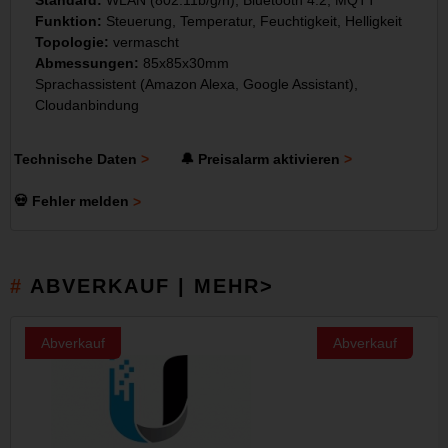
Standard:
WLAN (802.11b/g/n), Bluetooth 4.2, MQTT
Funktion:
Steuerung, Temperatur, Feuchtigkeit, Helligkeit
Topologie:
vermascht
Abmessungen:
85x85x30mm
Sprachassistent (Amazon Alexa, Google Assistant),
Cloudanbindung
Technische Daten
🔔 Preisalarm aktivieren
💀 Fehler melden
ABVERKAUF | MEHR>
Abverkauf
Abverkauf