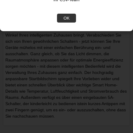
Shelly Wall Display schwarz, Unterputz
Navigieren Sie Ihr Smart Home!
OK
Das Shelly Wall Display ist ein hochentwickeltes 4-Zoll-Display,
das intuitive Steuerung und nahtlose Überwachung in jeden
Winkel Ihres intelligenten Zuhauses bringt. Verabschieden Sie
sich von Ihren gewöhnlichen Schaltern - jetzt können Sie Ihre
Geräte mühelos mit einer einfachen Berührung ein- und
ausschalten. Ganz gleich, ob Sie das Licht dimmen, die
Raumatmosphäre anpassen oder für optimale Energieeffizienz
sorgen möchten - mit diesem intelligenten Bedienfeld wird die
Verwaltung Ihres Zuhauses ganz einfach. Der hochgradig
anpassbare Startbildschirm spiegelt Ihre Vorlieben wider und
bietet einen schnellen Überblick über wichtige Smart Home-
Details wie Temperatur, Luftfeuchtigkeit und Stromverbrauch des
Raums. Außerdem verfügt es über einen eingebauten 5A-
Schalter, der kinderleicht zu bedienen istein kurzes Antippen mit
zwei Fingern genügt, um es ein- oder auszuschalten, ohne dass
Sie nachschauen müssen.