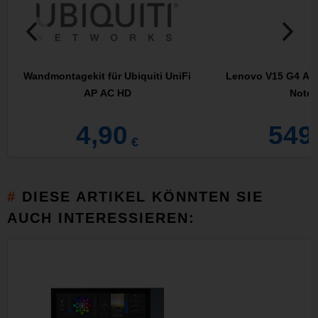
Wandmontagekit für Ubiquiti UniFi
Lenovo V15 G4 AM
AP AC HD
Noteb
4,90
549
€
DIESE ARTIKEL KÖNNTEN SIE
AUCH INTERESSIEREN: