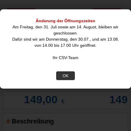
Abverkauf
Abverkauf
Änderung der Öffnungszeiten
Am Freitag, den 31. Juli sowie am 14. August, bleiben wir
geschlossen.
Dafür sind wir am Donnerstag, den 30.07., und am 13.08.
von 14.00 bis 17.00 Uhr geöffnet.
Ihr CSV-Team
KAI Shun Classic Besteckset 3-tlg.
KAI Shun White 
OK
Gabel,
35.
149,00
149
€
Beschreibung