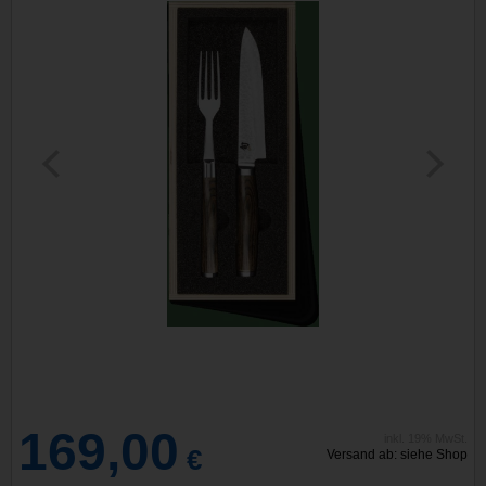
169,00
inkl. 19% MwSt.
€
Versand ab: siehe Shop