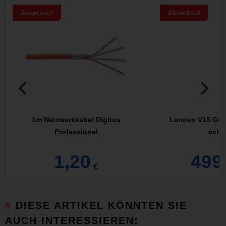
Abverkauf
Abverkauf
1m Netzwerkkabel Digitus
Lenovo V15 G4 
Professional
schw
1,20
499
€
DIESE ARTIKEL KÖNNTEN SIE
AUCH INTERESSIEREN: