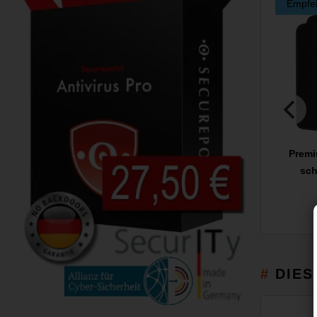
Empfe
Prem
sch
DIES