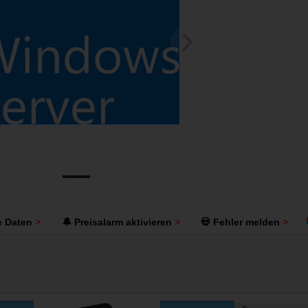
e Daten
🔔 Preisalarm aktivieren
💀 Fehler melden