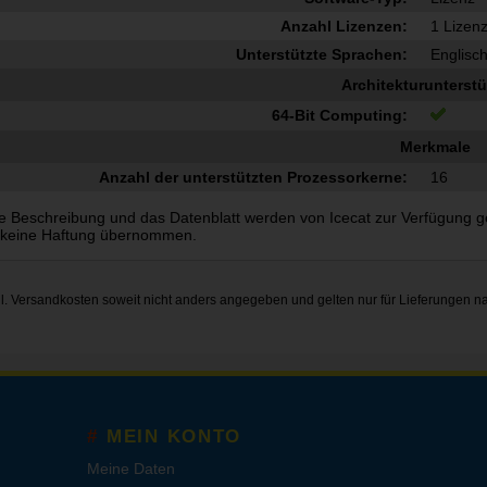
Anzahl Lizenzen:
1 Lizen
Unterstützte Sprachen:
Englisc
Architekturunterst
64-Bit Computing:
Merkmale
Anzahl der unterstützten Prozessorkerne:
16
e Beschreibung und das Datenblatt werden von Icecat zur Verfügung gest
 keine Haftung übernommen.
gl.
Versandkosten
soweit nicht anders angegeben und gelten nur für Lieferungen n
MEIN KONTO
Meine Daten