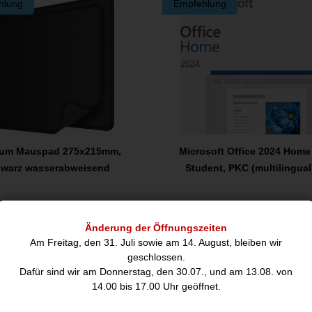
hlung
Empfehlung
ium Mauspad 275x215mm,
Microsoft Office 2024 Home
warz wasserabweisend
Student, PKC (multilingual
7,00
149,39
€
€
Änderung der Öffnungszeiten
Am Freitag, den 31. Juli sowie am 14. August, bleiben wir
geschlossen.
E ARTIKEL KÖNNTEN SIE AUCH INTERE
Dafür sind wir am Donnerstag, den 30.07., und am 13.08. von
14.00 bis 17.00 Uhr geöffnet.