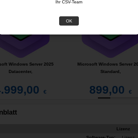
Ihr CSV-Team
OK
soft Windows Server 2025
Microsoft Windows Server 2
Datacenter,
Standard,
4.999,00
899,00
€
€
nblatt
Lizenz
Software-Typ:
Lizenz