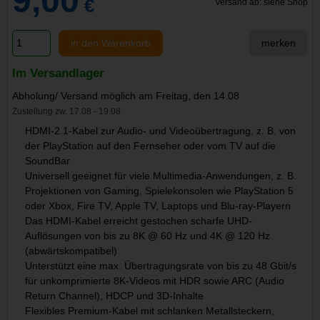
9,00
€
Versand ab: siehe Shop
in den Warenkorb
merken
Im Versandlager
Abholung/ Versand möglich am Freitag, den 14.08
Zustellung zw. 17.08 - 19.08
HDMI-2.1-Kabel zur Audio- und Videoübertragung, z. B. von
der PlayStation auf den Fernseher oder vom TV auf die
SoundBar
Universell geeignet für viele Multimedia-Anwendungen, z. B.
Projektionen von Gaming, Spielekonsolen wie PlayStation 5
oder Xbox, Fire TV, Apple TV, Laptops und Blu-ray-Playern
Das HDMI-Kabel erreicht gestochen scharfe UHD-
Auflösungen von bis zu 8K @ 60 Hz und 4K @ 120 Hz
(abwärtskompatibel)
Unterstützt eine max. Übertragungsrate von bis zu 48 Gbit/s
für unkomprimierte 8K-Videos mit HDR sowie ARC (Audio
Return Channel), HDCP und 3D-Inhalte
Flexibles Premium-Kabel mit schlanken Metallsteckern,