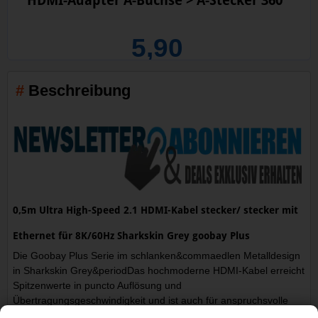
HDMI-Adapter A-Buchse > A-Stecker 360°
5,90
Beschreibung
0,5m Ultra High-Speed 2.1 HDMI-Kabel stecker/ stecker mit
Ethernet für 8K/60Hz Sharkskin Grey goobay Plus
Die Goobay Plus Serie im schlanken&commaedlen Metalldesign
in Sharkskin Grey&periodDas hochmoderne HDMI-Kabel erreicht
Spitzenwerte in puncto Auflösung und
Übertragungsgeschwindigkeit und ist auch für anspruchsvolle
Funktionen wie ARC&commaHDR und 3D-Inhalte optimal