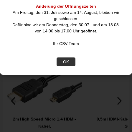
geeignet.
Änderung der Öffnungszeiten
Am Freitag, den 31. Juli sowie am 14. August, bleiben wir
geschlossen.
Dafür sind wir am Donnerstag, den 30.07., und am 13.08.
DIESE ARTIKEL KÖNNTEN SIE
von 14.00 bis 17.00 Uhr geöffnet.
AUCH INTERESSIEREN:
Ihr CSV-Team
Abverkauf
Abverkauf
OK
2m High Speed Micro 1.4 HDMI-
0,5m HDMI-Kabel 
Kabel,
Sup