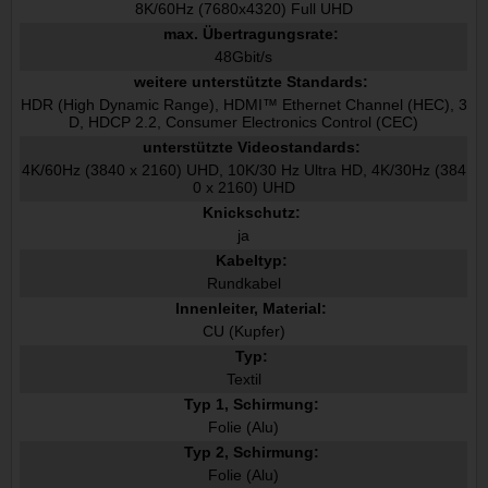
8K/60Hz (7680x4320) Full UHD
max. Übertragungsrate:
48Gbit/s
weitere unterstützte Standards:
HDR (High Dynamic Range), HDMI™ Ethernet Channel (HEC), 3
D, HDCP 2.2, Consumer Electronics Control (CEC)
unterstützte Videostandards:
4K/60Hz (3840 x 2160) UHD, 10K/30 Hz Ultra HD, 4K/30Hz (384
0 x 2160) UHD
Knickschutz:
ja
Kabeltyp:
Rundkabel
Innenleiter, Material:
CU (Kupfer)
Typ:
Textil
Typ 1, Schirmung:
Folie (Alu)
Typ 2, Schirmung:
Folie (Alu)