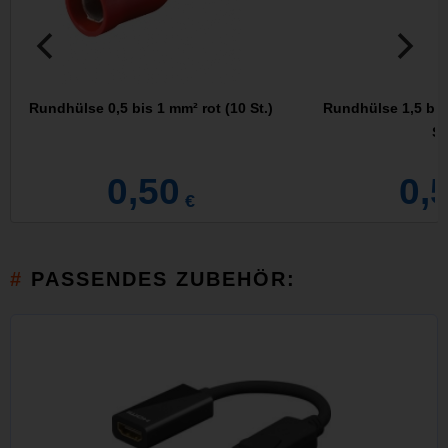
Rundhülse 0,5 bis 1 mm² rot (10 St.)
Rundhülse 1,5 bis
St
0,50
0,
€
PASSENDES ZUBEHÖR: