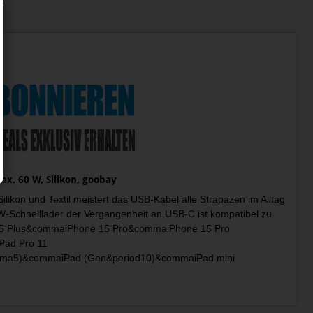
ax. 60 W, Silikon, goobay
ilikon und Textil meistert das USB-Kabel alle Strapazen im Alltag
-Schnelllader der Vergangenheit an.USB-C ist kompatibel zu
 15 Plus&commaiPhone 15 Pro&commaiPhone 15 Pro
ad Pro 11
a5)&commaiPad (Gen&period10)&commaiPad mini