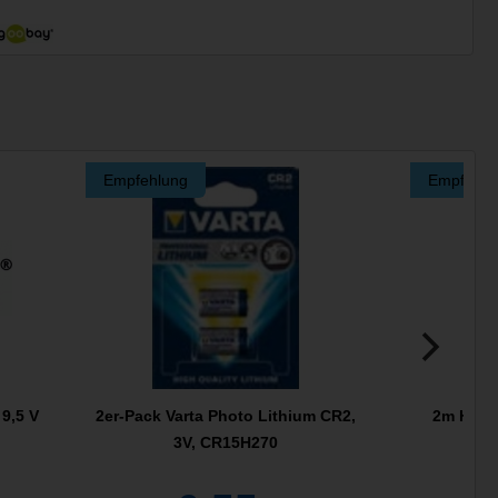
Empfehlung
Empfehlu
9,5 V
2er-Pack Varta Photo Lithium CR2,
2m High
3V, CR15H270