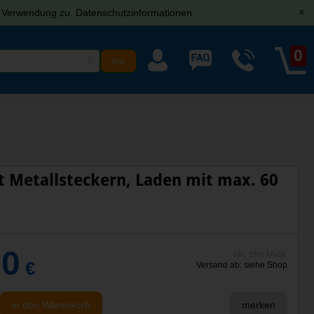
r Verwendung zu.
Datenschutzinformationen
[x]
0
X
t Metallsteckern, Laden mit max. 60
00
inkl. 19% MwSt.
€
Versand ab: siehe Shop
in den Warenkorb
merken