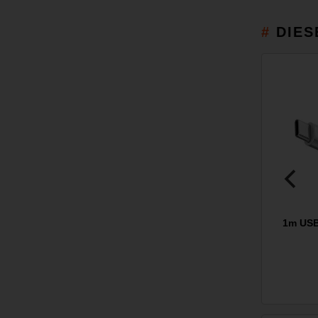
DIES
1m USB