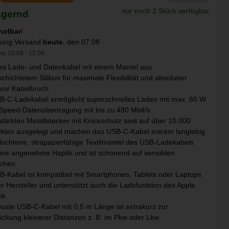
nur noch 2 Stück verfügbar
agernd
holbar
/
llung Versand
heute
, den 07.08
w. 10.08 - 12.08
es Lade- und Datenkabel mit einem Mantel aus
eschichtetem Silikon für maximale Flexibilität und absoluten
vor Kabelbruch
B-C-Ladekabel ermöglicht superschnelles Laden mit max. 60 W
Speed-Datenübertragung mit bis zu 480 Mbit/s
stärkten Metallstecker mit Knickschutz sind auf über 10.000
yklen ausgelegt und machen das USB-C-Kabel extrem langlebig
lochtene, strapazierfähige Textilmantel des USB-Ladekabels
eine angenehme Haptik und ist schonend auf sensiblen
ächen
-Kabel ist kompatibel mit Smartphones, Tablets oder Laptops
r Hersteller und unterstützt auch die Ladefunktion des Apple
ok
uste USB-C-Kabel mit 0,5 m Länge ist extrakurz zur
ckung kleinerer Distanzen z. B. im Pkw oder Lkw