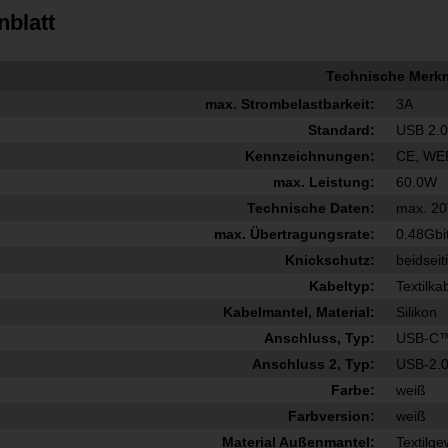
nblatt
Technische Merk
max. Strombelastbarkeit:
3A
Standard:
USB 2.
Kennzeichnungen:
CE, WE
max. Leistung:
60.0W
Technische Daten:
max. 20
max. Übertragungsrate:
0.48Gbi
Knickschutz:
beidseit
Kabeltyp:
Textilka
Kabelmantel, Material:
Silikon
Anschluss, Typ:
USB-C™
Anschluss 2, Typ:
USB-2.0
Farbe:
weiß
Farbversion:
weiß
Material Außenmantel:
Textilg