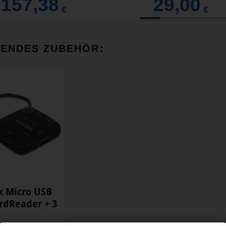
157,38
29,00
€
€
SENDES ZUBEHÖR:
k Micro USB
rdReader + 3