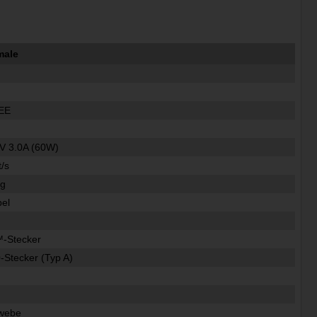
male
0
EE
V 3.0A (60W)
t/s
ig
bel
-Stecker
-Stecker (Typ A)
ewebe