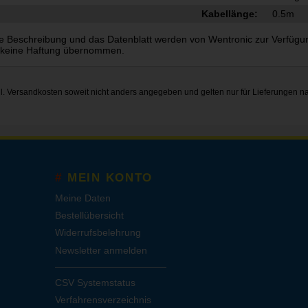
Kabellänge:
0.5m
e Beschreibung und das Datenblatt werden von Wentronic zur Verfügung g
 keine Haftung übernommen.
gl.
Versandkosten
soweit nicht anders angegeben und gelten nur für Lieferungen n
MEIN KONTO
Meine Daten
Bestellübersicht
Widerrufsbelehrung
Newsletter anmelden
CSV Systemstatus
Verfahrensverzeichnis