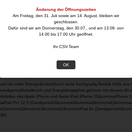
4,00
Änderung der Öffnungszeiten
Am Freitag, den 31. Juli sowie am 14. August, bleiben wir
hreibung
geschlossen.
Dafür sind wir am Donnerstag, den 30.07., und am 13.08. von
14.00 bis 17.00 Uhr geöffnet.
Ihr CSV-Team
OK
 > USB-A Supersoftes Textilkabel mit Metallsteckern, Laden mit m
utz bei voller Energie&colonDurch seine hochgradig flexible Hülle aus S
isen&periodKabelbruch und Energieknappheit gehören mit diesem 60-W
 Modellen des Apple iPhone und Apple iPad:iPhone 15&commaiPhone
iPad Pro 12,9 (Gen&period3&comma4&comma5&comma6)&commaiP
od1&comma2&comma3&comma4)&commaiPad Air (Gen&period4&comm
od6)