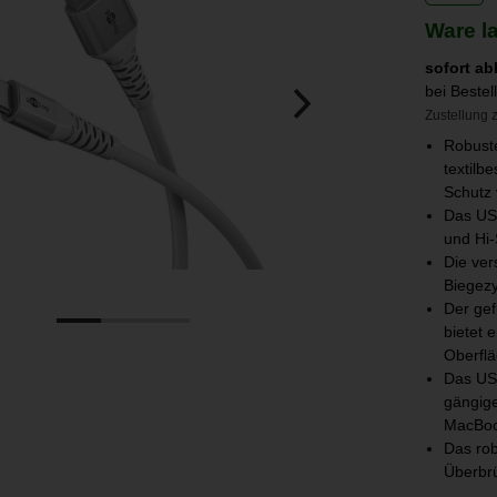
Ware l
sofort ab
bei Beste
Zustellung z
Robust
textilb
Schutz 
Das US
und Hi-
Die ver
Biegez
Der gef
bietet 
Oberfl
Das USB
gängige
MacBo
Das rob
Überbrü