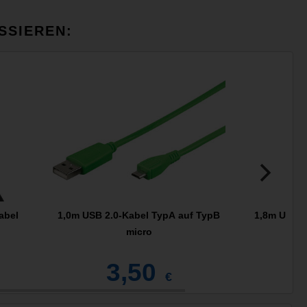
SSIEREN:
abel
1,0m USB 2.0-Kabel TypA auf TypB
1,8m USB 2
micro
3,50
€