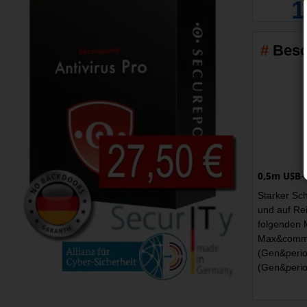
1
Besc
0,5m USB-C
Starker Sch
und auf Re
folgenden
Max&comma
(Gen&peri
(Gen&peri