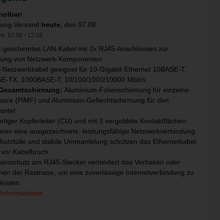
holbar
/
llung Versand
heute
, den 07.08
w. 10.08 - 12.08
-geschirmtes LAN-Kabel mit 2x RJ45-Anschlüssen zur
dung von Netzwerk-Komponenten
Netzwerkkabel geeignet für 10-Gigabit-Ethernet 10BASE-T,
E-TX, 1000BASE-T, 10/100/1000/10000 Mbit/s
-Gesamtschirmung:
Aluminium-Folienschirmung für einzelne
are (PiMF) und Aluminium-Geflechtschirmung für den
antel
tiger Kupferleiter (CU) und mit 3 vergoldete Kontaktflächen
eren eine ausgezeichnete, leistungsfähige Netzwerkverbindung.
hutztülle und stabile Ummantelung schützen das Ethernetkabel
 vor Kabelbruch.
senschutz am RJ45-Stecker verhindert das Verhaken oder
en der Rastnase, um eine zuverlässige Internetverbindung zu
eisten.
 Informationen