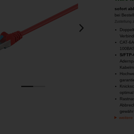
sofort ab
bei Beste
Zustellung z
Doppelt
Verbin
CAT-6A-
100BAS
S/FTP
Adernpa
Kabelm
Hochwer
garanti
Knicksc
optimal
Rastna
Abbrech
gewährl
weitere