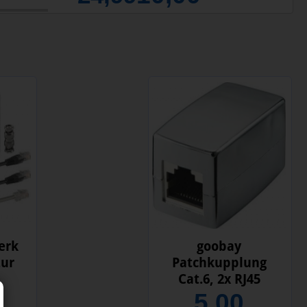
erk
goobay
zur
Patchkupplung
Cat.6, 2x RJ45
5,00