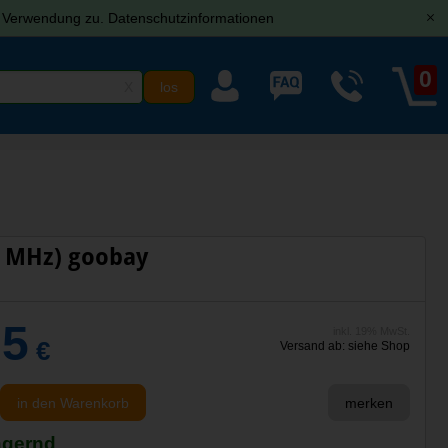
r Verwendung zu.
Datenschutzinformationen
[x]
0
X
0 MHz) goobay
95
inkl. 19% MwSt.
€
Versand ab: siehe Shop
in den Warenkorb
merken
agernd