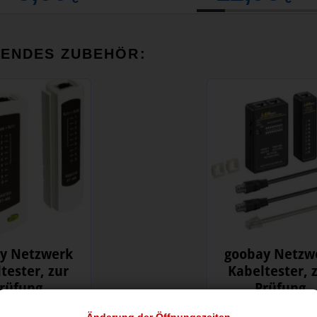
SENDES ZUBEHÖR:
y Netzwerk
goobay Netzw
tester, zur
Kabeltester, 
rüfung
Prüfung
9,00
15,00