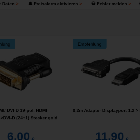
e Daten
🔔 Preisalarm aktivieren
💀 Fehler melden
hlung
Empfehlung
I/ DVI-D 19-pol. HDMI-
0,2m Adapter Displayport 1.2 >
>DVI-D (24+1) Stecker gold
6,00
11,90
€
€