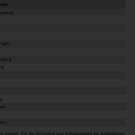
male
tranded)
PiMF)
-568 B
EE
z
ig
bel
fer)
estellt. Für die Richtigkeit und Vollständigkeit der aufgeführten