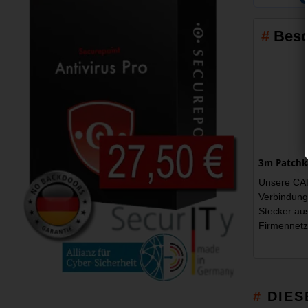
Besc
3m Patchka
Unsere CAT
Verbindung
Stecker au
Firmennetz
DIES