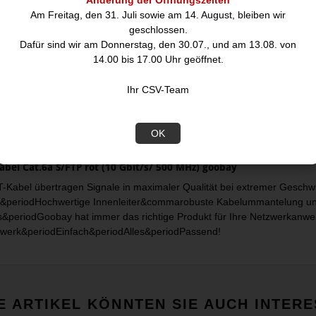
Änderung der Öffnungszeiten
Am Freitag, den 31. Juli sowie am 14. August, bleiben wir
geschlossen.
hreibung
Dafür sind wir am Donnerstag, den 30.07., und am 13.08. von
14.00 bis 17.00 Uhr geöffnet.
Ihr CSV-Team
OK
bel Cat.6a S/FTP rot (10 Gbit/s/ 500 MHz) goobay
-Kabel übertragen Signale in maximaler Qualität bei extremer Geschwin
&periodHochwertige Innenleiter&commarobuste Kabelummantelung un
s&periodGoobay hat immer das richtige Produkt für Ihre Netzwerkanwe
werk&periodEinfach&periodAlles&periodPassend!
E ARTIKEL KÖNNTEN SIE AUCH INTERE