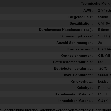
Technische Merk
AWG:
27/7 (s
Biegeradius >:
59mm
Spezifikation:
CAT 6A
Durchmesser Kabelmantel (ca.):
5.9mm
Schirmungsklasse:
S/FTP (
Anzahl Schirmungen:
2x
Kontaktierung:
EIA/TIA
Kennzeichnungen:
CE, WE
Betriebstemperatur bis:
65°C
Betriebstemperatur ab:
-20°C
max. Bandbreite:
500MH
Knickschutz:
beidseit
Kabeltyp:
Rundka
Kabelmantel, Material:
LSZH
Innenleiter, Material:
CU (Kup
e Beschreibung und das Datenblatt werden von Wentronic zur Verfügung g