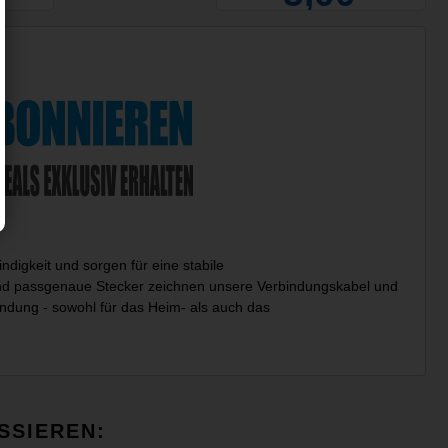
digkeit und sorgen für eine stabile
d passgenaue Stecker zeichnen unsere Verbindungskabel und
ndung - sowohl für das Heim- als auch das
SSIEREN: