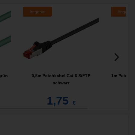
Angebot
Angebot
grün
0,5m Patchkabel Cat.6 S/FTP
1m Patchka
schwarz
1,75
€