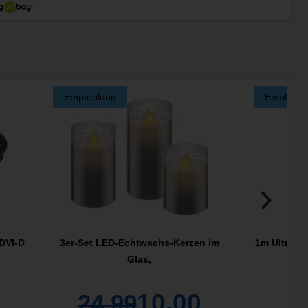
Empfehlung
Empfehlu
 DVI-D
3er-Set LED-Echtwachs-Kerzen im
1m Ultra H
Glas,
10,00
24,99