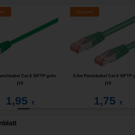
bot
Angebot
atchkabel Cat.6 S/FTP grün
0,5m Patchkabel Cat.6 S/FTP 
(10
(10
1,95
1,75
€
€
nblatt