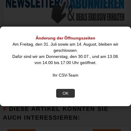
10m Patchkabel Cat.6 S/FTP rot (10 Gbit/s/ 250 MHz) goobay
Änderung der Öffnungszeiten
Unsere CAT-Kabel übertragen Signale in maximaler Qualität bei
Am Freitag, den 31. Juli sowie am 14. August, bleiben wir
extremer Geschwindigkeit und sorgen für eine stabile
geschlossen.
Verbindung&periodHochwertige Innenleiter&commarobuste
Dafür sind wir am Donnerstag, den 30.07., und am 13.08.
Kabelummantelung und passgenaue Stecker zeichnen unsere
von 14.00 bis 17.00 Uhr geöffnet.
Verbindungskabel und Stecker aus&periodGoobay hat immer
das richtige Produkt für Ihre Netzwerkanwendung - sowohl für
Ihr CSV-Team
das Heim- als auch das
Firmennetzwerk&periodEinfach&periodAlles&periodPassend!
OK
DIESE ARTIKEL KÖNNTEN SIE
AUCH INTERESSIEREN: