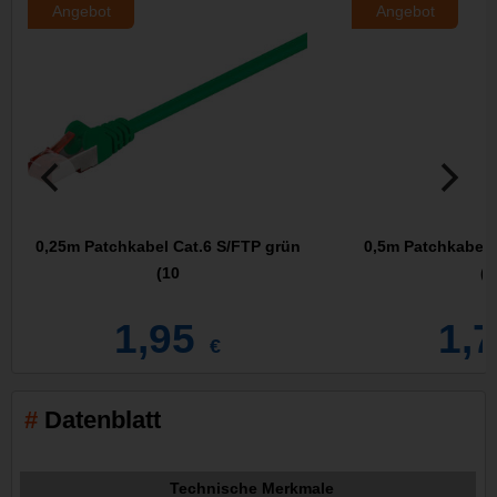
Angebot
Angebot
0,25m Patchkabel Cat.6 S/FTP grün
0,5m Patchkabel 
(10
(1
1,95
1,
€
Datenblatt
Technische Merkmale