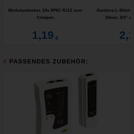
Modularstecker, 10x 6P6C RJ12 zum
Gardena L-Stück f
Crimpen
25mm, 3/4" A
1,19
2,
€
PASSENDES ZUBEHÖR: