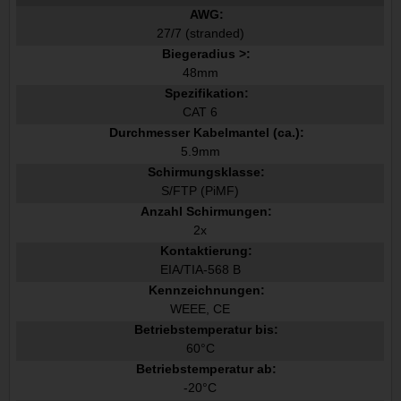
AWG:
27/7 (stranded)
Biegeradius >:
48mm
Spezifikation:
CAT 6
Durchmesser Kabelmantel (ca.):
5.9mm
Schirmungsklasse:
S/FTP (PiMF)
Anzahl Schirmungen:
2x
Kontaktierung:
EIA/TIA-568 B
Kennzeichnungen:
WEEE, CE
Betriebstemperatur bis:
60°C
Betriebstemperatur ab:
-20°C