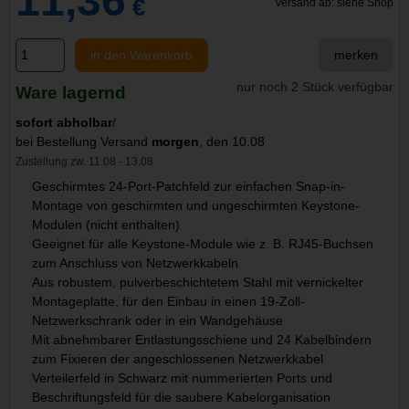
11,36
€
Versand ab: siehe Shop
in den Warenkorb
merken
nur noch 2 Stück verfügbar
Ware lagernd
sofort abholbar
/
bei Bestellung Versand
morgen
, den 10.08
Zustellung zw. 11.08 - 13.08
Geschirmtes 24-Port-Patchfeld zur einfachen Snap-in-
Montage von geschirmten und ungeschirmten Keystone-
Modulen (nicht enthalten)
Geeignet für alle Keystone-Module wie z. B. RJ45-Buchsen
zum Anschluss von Netzwerkkabeln
Aus robustem, pulverbeschichtetem Stahl mit vernickelter
Montageplatte, für den Einbau in einen 19-Zoll-
Netzwerkschrank oder in ein Wandgehäuse
Mit abnehmbarer Entlastungsschiene und 24 Kabelbindern
zum Fixieren der angeschlossenen Netzwerkkabel
Verteilerfeld in Schwarz mit nummerierten Ports und
Beschriftungsfeld für die saubere Kabelorganisation