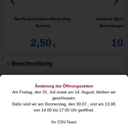
5er-Pack Gardena Micro-Drip-
Gardena Sprink
System,
Versenkregner 
2,50
10,
€
Beschreibung
Änderung der Öffnungszeiten
Am Freitag, den 31. Juli sowie am 14. August, bleiben wir
geschlossen.
Dafür sind wir am Donnerstag, den 30.07., und am 13.08.
von 14.00 bis 17.00 Uhr geöffnet.
goobay 19 Zoll Keystone Patch Panel 1 HE, für 24x Keystone
Ihr CSV-Team
Module