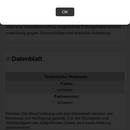
Das Patchpanel sorgt für Ordnung und Sicherheit im
Serverschrank&colonPer Kabelbinder werden die
OK
angeschlossenen Netzwerkkabel ordentlich auf der
Befestigungsschiene fixiert - für ein aufgeräumtes Server-Rack
ohne lose Kabel&periodDas mitgelieferte Erdungskabel schützt
zuverlässig gegen Stromschläge und statische Aufladung.
Datenblatt
Technische Merkmale
Farbe:
schwarz
Farbversion:
Schwarz
Hinweis: Die Beschreibung und das Datenblatt werden von
Wentronic zur Verfügung gestellt. Für die Richtigkeit und
Vollständigkeit der aufgeführten Daten wird keine Haftung
übernommen.