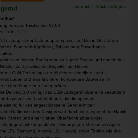
nur noch 1 Stück verfügbar
agernd
holbar
/
llung Versand
heute
, den 07.08
w. 10.08 - 12.08
W Leistung ist der Ladeadapter speziell auf kleine Geräte wie
ones, Bluetooth-Kopfhörer, Tablets oder Powerbanks
nitten
pakte und leichte Bauform passt in jede Tasche und macht das
etzteil zum praktischen Begleiter auf Reisen
ter mit GaN-Technologie ermöglichen schnelleres und
nteres Laden und eine leichtere, kompaktere Bauweise im
ich zu herkömmlichen Ladegeräten
er Delivery 3.0 verfügt das USB-Ladegerät über eine besonders
 und dynamische Lademethode, die die optimale
leistung für das angeschlossene Gerät ermittelt
lichte Raffinesse des Designs wird durch eine angenehme Haptik
den Kanten und einer glatten Oberfläche abgerundet
dladegerät ist kompatibel mit Smartphone-Marken wie Apple
one 15), Samsung, Xiaomi, LG, Huawei, sowie Tablets wie das
iPad oder das Samsung Galaxy