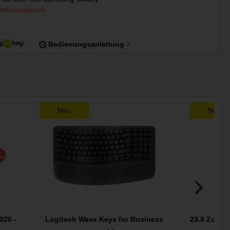
 Informationen
⨀ Bedienungsanleitung
Neu
Neu
026 -
Logitech Wave Keys for Business
23.8 Zoll 