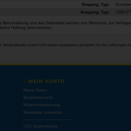
Eingang, Typ:
Euroste
Ausgang, Typ:
USB-C™ 
e Beschreibung und das Datenblatt werden von Wentronic zur Verfügung g
 keine Haftung übernommen.
gl.
Versandkosten
soweit nicht anders angegeben und gelten nur für Lieferungen n
MEIN KONTO
Meine Daten
Bestellübersicht
Widerrufsbelehrung
Newsletter anmelden
CSV Systemstatus