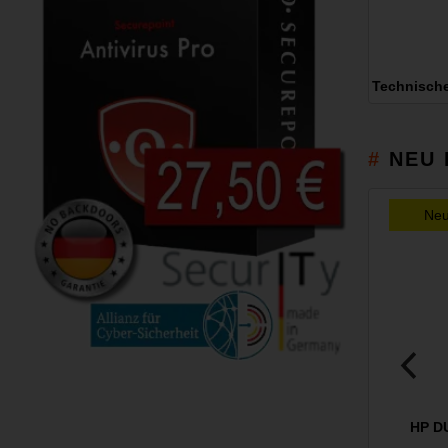
Technisch
NEU 
Ne
HP D