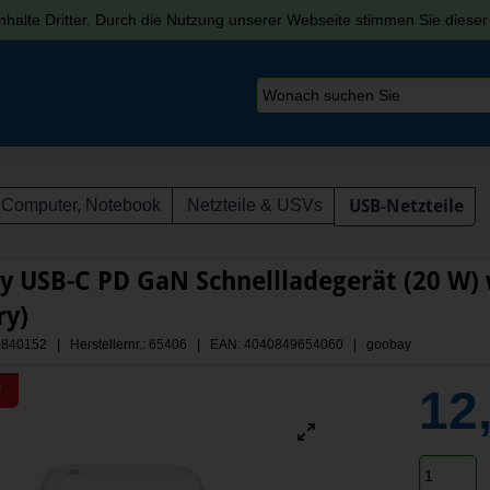
halte Dritter. Durch die Nutzung unserer Webseite stimmen Sie diese
Computer, Notebook
Netzteile & USVs
USB-Netzteile
 USB-C PD GaN Schnellladegerät (20 W) 
ry)
 A2840152 | Herstellernr.: 65406
| EAN: 4040849654060 | goobay
12
f