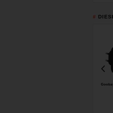
DIES
Goobay