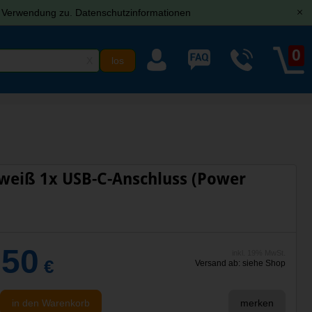
r Verwendung zu.
Datenschutzinformationen
[x]
0
X
weiß 1x USB-C-Anschluss (Power
,50
inkl. 19% MwSt.
€
Versand ab: siehe Shop
in den Warenkorb
merken