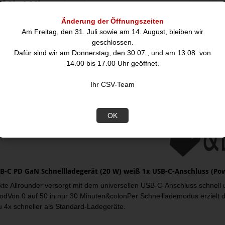
f 2in1 Micro-
1m USB 2.0-Kabel
1
B
TypA auf TypB micro
Änderung der Öffnungszeiten
7,90
Am Freitag, den 31. Juli sowie am 14. August, bleiben wir
geschlossen.
1,50
Dafür sind wir am Donnerstag, den 30.07., und am 13.08. von
14.00 bis 17.00 Uhr geöffnet.
hreibung
Ihr CSV-Team
OK
B-C PD GaN Schnellladegerät (20 W) weiß 1x USB-C-Anschluss (Pow
te Allrounder versorgt mit dem universellen USB-C-Anschluss schne
iodVon 0 auf 50 in nur 30 Minuten&colonPer Schnelllademodus erzielt d
u 4x schneller als Standard-Ladegeräte.