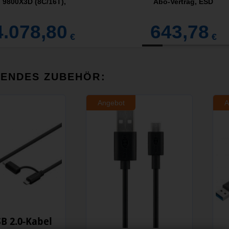
9800X3D (8C/16T),
Abo-Vertrag, ESD
4.078,80
643,78
€
€
SENDES ZUBEHÖR:
Angebot
A
B 2.0-Kabel