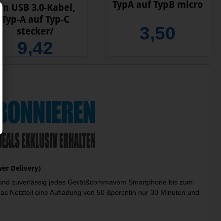
TypA auf TypB micro
m USB 3.0-Kabel,
Typ-A auf Typ-C
3,50
stecker/
9,42
er Delivery)
ll und zuverlässig jedes Gerät&commavom Smartphone bis zum
as Netzteil eine Aufladung von 50 &percntin nur 30 Minuten und