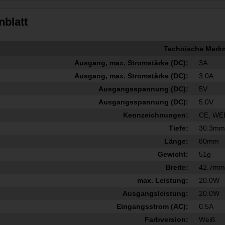
nblatt
Technische Merk
Ausgang, max. Stromstärke (DC):
3A
Ausgang, max. Stromstärke (DC):
3.0A
Ausgangsspannung (DC):
5V
Ausgangsspannung (DC):
5.0V
Kennzeichnungen:
CE, WEE
Tiefe:
30.3m
Länge:
80mm
Gewicht:
51g
Breite:
42.7m
max. Leistung:
20.0W
Ausgangsleistung:
20.0W
Eingangsstrom (AC):
0.5A
Farbversion:
Weiß