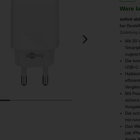
Ware l
sofort ab
bei Beste
Zustellung z
Mit 20 
Smartph
zugesch
Die kom
USB-C-N
Halblei
effizie
Vergle
Mit Pow
sichere
Ausgabe
Die sch
mit run
Das Wan
(ab iPh
Apple 