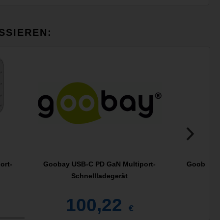
SSIEREN:
ort-
Goobay USB-C PD GaN Multiport-
Goobay U
Schnellladegerät
S
100,22
€