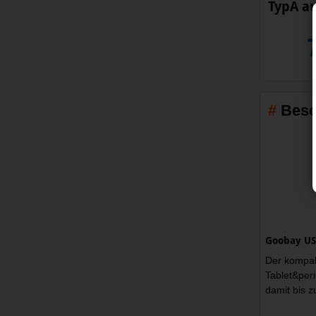
TypA au
Besc
Goobay US
Der kompak
Tablet&per
damit bis z