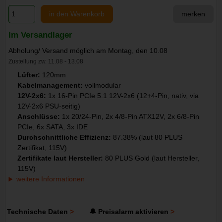
in den Warenkorb
merken
Im Versandlager
Abholung/ Versand möglich am Montag, den 10.08
Zustellung zw. 11.08 - 13.08
Lüfter:
120mm
Kabelmanagement:
vollmodular
12V-2x6:
1x 16-Pin PCIe 5.1 12V-2x6 (12+4-Pin, nativ, via
12V-2x6 PSU-seitig)
Anschlüsse:
1x 20/24-Pin, 2x 4/8-Pin ATX12V, 2x 6/8-Pin
PCIe, 6x SATA, 3x IDE
Durchschnittliche Effizienz:
87.38% (laut 80 PLUS
Zertifikat, 115V)
Zertifikate laut Hersteller:
80 PLUS Gold (laut Hersteller,
115V)
weitere Informationen
Technische Daten
🔔 Preisalarm aktivieren