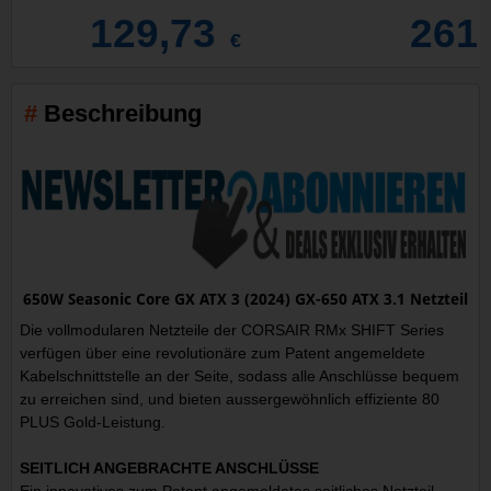
129,73
261
€
Beschreibung
650W Seasonic Core GX ATX 3 (2024) GX-650 ATX 3.1 Netzteil
Die vollmodularen Netzteile der CORSAIR RMx SHIFT Series
verfügen über eine revolutionäre zum Patent angemeldete
Kabelschnittstelle an der Seite, sodass alle Anschlüsse bequem
zu erreichen sind, und bieten aussergewöhnlich effiziente 80
PLUS Gold-Leistung.
SEITLICH ANGEBRACHTE ANSCHLÜSSE
Ein innovatives zum Patent angemeldetes seitliches Netzteil-