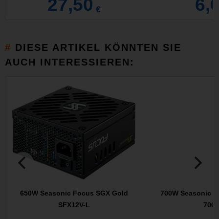
27,50
6,
€
DIESE ARTIKEL KÖNNTEN SIE
AUCH INTERESSIEREN:
650W Seasonic Focus SGX Gold
700W Seasonic Pr
SFX12V-L
700 