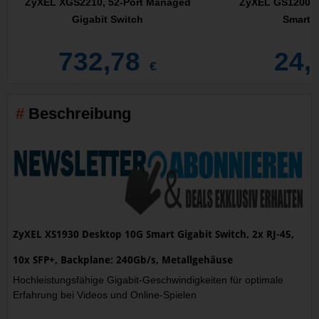
ZyXEL XGS2210, 52-Port Managed
ZyXEL GS1200 D
Gigabit Switch
Smart S
732,78
24,
€
Beschreibung
ZyXEL XS1930 Desktop 10G Smart Gigabit Switch, 2x RJ-45,
10x SFP+, Backplane: 240Gb/s, Metallgehäuse
Hochleistungsfähige Gigabit-Geschwindigkeiten für optimale
Erfahrung bei Videos und Online-Spielen