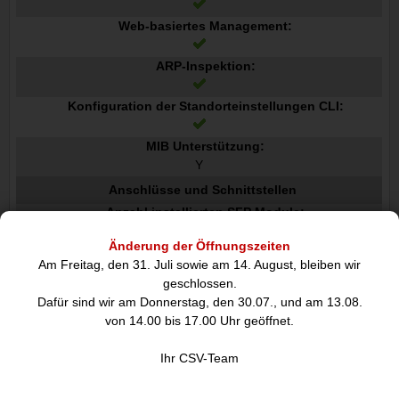
Web-basiertes Management:
ARP-Inspektion:
Konfiguration der Standorteinstellungen CLI:
MIB Unterstützung:
Y
Anschlüsse und Schnittstellen
Anzahl installierten SFP Module:
0
Änderung der Öffnungszeiten
Anzahl installierte SFP Module:
Am Freitag, den 31. Juli sowie am 14. August, bleiben wir
0
geschlossen.
Menge Modul-Steckplätze SFP+:
Dafür sind wir am Donnerstag, den 30.07., und am 13.08.
10
von 14.00 bis 17.00 Uhr geöffnet.
Netzstecker:
AC-Eingangsbuchse
Ihr CSV-Team
Netzwerk
Netzstandard: