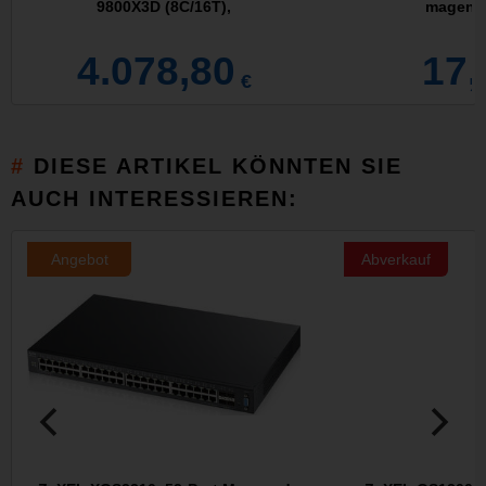
9800X3D (8C/16T),
magenta
4.078,80
17,
€
DIESE ARTIKEL KÖNNTEN SIE
AUCH INTERESSIEREN:
Angebot
Abverkauf