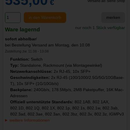
535,00
€
Versand ab: siehe Shop
in den Warenkorb
merken
nur noch 1 Stück verfügbar
Ware lagernd
sofort abholbar
/
bei Bestellung Versand am Montag, den 10.08
Zustellung zw. 11.08 - 13.08
Funktion:
Switch
Typ:
Standalone, Rackmount (via Montagewinkel)
Netzwerkanschlüsse:
2x RJ-45, 10x SFP+
Geschwindigkeiten:
2x RJ-45 (100/1000/2.5G/5G/10GBase-
T), 10x SFP+ (1G/10Gb/s)
Backplane:
240Gb/s, 178.5Mp/s, 2MB Paketpuffer, 16K Mac-
Adressen
Offiziell unterstützte Standards:
802.1AB, 802.1AX,
802.1D, 802.1Q, 802.1X, 802.1p, 802.1s, 802.1w, 802.3ab,
802.3ad, 802.3ae, 802.3an, 802.3bz, 802.3x, 802.3z, IGMPv3
weitere Informationen