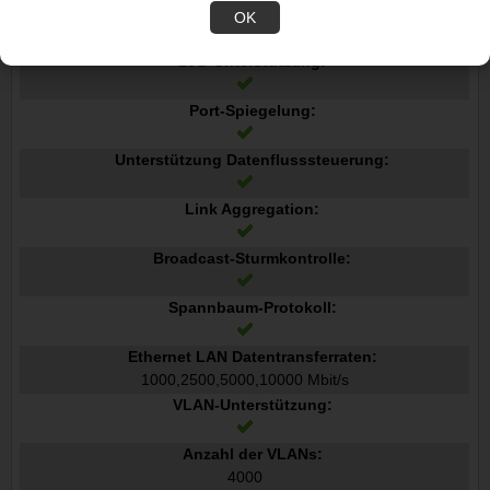
OK
IEEE 802.1p, IEEE 802.1w, IEEE 802.1x, IEEE 802.3ab, IEEE 80
2.3ae, IEEE 802.3an, IEEE 802.3z
10G-Unterstützung:
Port-Spiegelung:
Unterstützung Datenflusssteuerung:
Link Aggregation:
Broadcast-Sturmkontrolle:
Spannbaum-Protokoll:
Ethernet LAN Datentransferraten:
1000,2500,5000,10000 Mbit/s
VLAN-Unterstützung:
Anzahl der VLANs:
4000