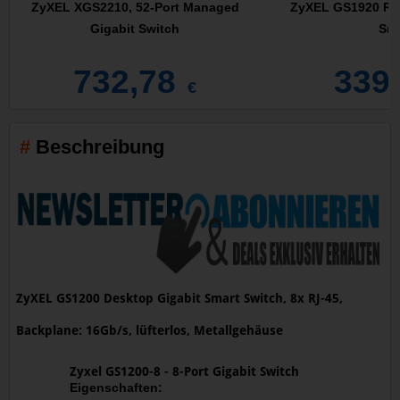
ZyXEL XGS2210, 52-Port Managed
ZyXEL GS1920 Ra
Gigabit Switch
Sma
732,78
339
€
Beschreibung
ZyXEL GS1200 Desktop Gigabit Smart Switch, 8x RJ-45,
Backplane: 16Gb/s, lüfterlos, Metallgehäuse
Zyxel GS1200-8 - 8-Port Gigabit Switch
Eigenschaften: