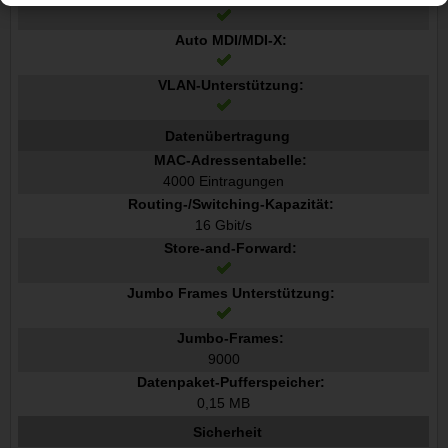
Auto MDI/MDI-X:
VLAN-Unterstützung:
Datenübertragung
MAC-Adressentabelle:
4000 Eintragungen
Routing-/Switching-Kapazität:
16 Gbit/s
Store-and-Forward:
Jumbo Frames Unterstützung:
Jumbo-Frames:
9000
Datenpaket-Pufferspeicher:
0,15 MB
Sicherheit