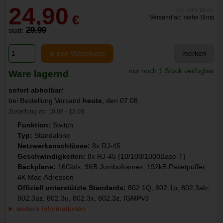
24,90
inkl. 19% MwSt.
€
Versand ab: siehe Shop
29.99
statt:
in den Warenkorb
merken
nur noch 1 Stück verfügbar
Ware lagernd
sofort abholbar
/
bei Bestellung Versand
heute
, den 07.08
Zustellung zw. 10.08 - 12.08
Funktion:
Switch
Typ:
Standalone
Netzwerkanschlüsse:
8x RJ-45
Geschwindigkeiten:
8x RJ-45 (10/100/1000Base-T)
Backplane:
16Gb/s, 9KB Jumboframes, 192kB Paketpuffer,
4K Mac-Adressen
Offiziell unterstützte Standards:
802.1Q, 802.1p, 802.3ab,
802.3az, 802.3u, 802.3x, 802.3z, IGMPv3
weitere Informationen