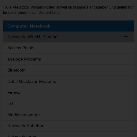
* Alle Preis zzgl.
Versandkosten
soweit nicht anders angegeben und gelten nur
für Lieferungen nach Deutschland!
Computer, Notebook
Netzwerk, WLAN, Zubehör
Access Points
analoge Modems
Bluetooth
DSL / Glasfaser-Modems
Firewall
IoT
Medienkonverter
Netzwerk-Zubehör
Netzwerkkarten