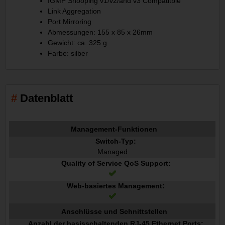
IGMP Snooping v1/v2/and v3 Compatitble
Link Aggregation
Port Mirroring
Abmessungen: 155 x 85 x 26mm
Gewicht: ca. 325 g
Farbe: silber
Datenblatt
Management-Funktionen
Switch-Typ:
Managed
Quality of Service QoS Support:
Web-basiertes Management:
Anschlüsse und Schnittstellen
Anzahl der basisschaltenden RJ-45 Ethernet Ports: