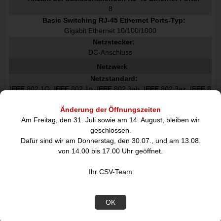
8
Basic Switching RJ-45 Ethernet Ports-Typ:
Gigabit Ethernet 10/100/1000
Netzstecker:
DC-Anschluss
Netzwerk
Netzstandard:
IEEE 802.1Q, IEEE 802.1p, IEEE 802.3ab, IEEE 802.3az, IEEE 8
02.3u, IEEE 802.3x, IEEE 802.3z
10G-Unterstützung:
Änderung der Öffnungszeiten
Nein
Am Freitag, den 31. Juli sowie am 14. August, bleiben wir
Port-Spiegelung:
geschlossen.
Dafür sind wir am Donnerstag, den 30.07., und am 13.08.
von 14.00 bis 17.00 Uhr geöffnet.
Vollduplex:
Ihr CSV-Team
Unterstützung Datenflusssteuerung:
Link Aggregation:
OK
Broadcast-Sturmkontrolle: