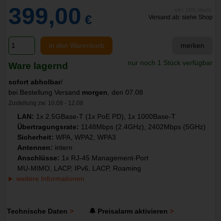
399,00
inkl. 19% MwSt.
€
Versand ab: siehe Shop
in den Warenkorb
merken
nur noch 1 Stück verfügbar
Ware lagernd
sofort abholbar
/
bei Bestellung Versand
morgen
, den 07.08
Zustellung zw. 10.08 - 12.08
LAN:
1x 2.5GBase-T (1x PoE PD), 1x 1000Base-T
Übertragungsrate:
1148Mbps (2.4GHz), 2402Mbps (5GHz)
Sicherheit:
WPA, WPA2, WPA3
Antennen:
intern
Anschlüsse:
1x RJ-45 Management-Port
MU-MIMO, LACP, IPv6, LACP, Roaming
weitere Informationen
Technische Daten
🔔 Preisalarm aktivieren