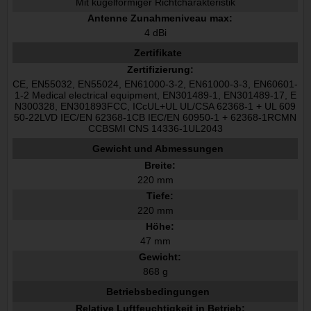
Mit kugelförmiger Richtcharakteristik
Antenne Zunahmeniveau max:
4 dBi
Zertifikate
Zertifizierung:
CE, EN55032, EN55024, EN61000-3-2, EN61000-3-3, EN60601-
1-2 Medical electrical equipment, EN301489-1, EN301489-17, E
N300328, EN301893FCC, ICcUL+UL UL/CSA 62368-1 + UL 609
50-22LVD IEC/EN 62368-1CB IEC/EN 60950-1 + 62368-1RCMN
CCBSMI CNS 14336-1UL2043
Gewicht und Abmessungen
Breite:
220 mm
Tiefe:
220 mm
Höhe:
47 mm
Gewicht:
868 g
Betriebsbedingungen
Relative Luftfeuchtigkeit in Betrieb: