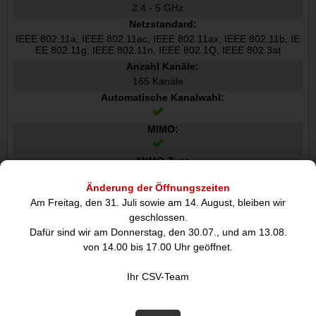
2.4 - 5 GHz
Netzstandard:
IEEE 802.11a, IEEE 802.11ac, IEEE 802.11ax, IEEE 802.11b, IE
EE 802.11g, IEEE 802.11n, IEEE 802.1Q, IEEE 802.3at
Anzahl Kanäle:
165 Kanäle
Automatische Kanalwahl:
MIMO:
MIMO-Typ:
Multi User MIMO
Änderung der Öffnungszeiten
WLAN-Multimedia WMM/WME:
Am Freitag, den 31. Juli sowie am 14. August, bleiben wir
geschlossen.
VLAN-Unterstützung:
Dafür sind wir am Donnerstag, den 30.07., und am 13.08.
von 14.00 bis 17.00 Uhr geöffnet.
Bandsteuerung:
Ihr CSV-Team
Quality of Service QoS Support: