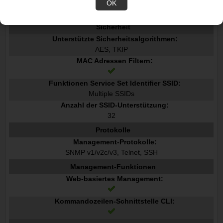
Mittlere Betriebsdauer zwischen Ausfällen MTBF:
OK
485222 h
Sicherheit
Unterstützte Sicherheitsalgorithmen:
AES, TKIP
MAC Adressen Filtern:
Funktionen Service Set Identifier SSID:
Multiple SSIDs
Anzahl der SSID-Unterstützung:
32
Protokolle
Management-Protokolle:
SNMP v1/v2c/v3, Telnet, SSH
Management-Funktionen
Web-basiertes Management:
Kommandozeilen-Schnittstelle CLI: