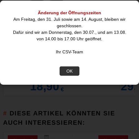
Änderung der Öffnungszeiten
Am Freitag, den 31. Juli sowie am 14. August, bleiben wir
geschlossen.
Dafür sind wir am Donnerstag, den 30.07., und am 13.08.
von 14.00 bis 17.00 Uhr geöffnet.
Ihr CSV-Team
5m Ultra High-Speed 2.1 HDMI-Kabel
60W goobay Notebo
stecker/
-
OK
18,90
29,
€
DIESE ARTIKEL KÖNNTEN SIE
AUCH INTERESSIEREN: