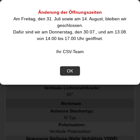
Datenblatt
Änderung der Öffnungszeiten
Am Freitag, den 31. Juli sowie am 14. August, bleiben wir
geschlossen.
Leistungen
Dafür sind wir am Donnerstag, den 30.07., und am 13.08.
Antenne Zunahmeniveau max:
von 14.00 bis 17.00 Uhr geöffnet.
10,5 dBi
Frequenzband:
Ihr CSV-Team
0.698 - 0.96 / 1.71 - 2.7 GHz
Impedanz:
50 Ohm
OK
Horizontale Lichtstrahlbreite:
90°
Vertikale Lichtstrahlbreite:
60°
Merkmale
Antenne Steckertyp:
N-Typ
Polarisation:
Vertikale Polarisation
Spannung Stellung-Welle Verhältnis VSWR: