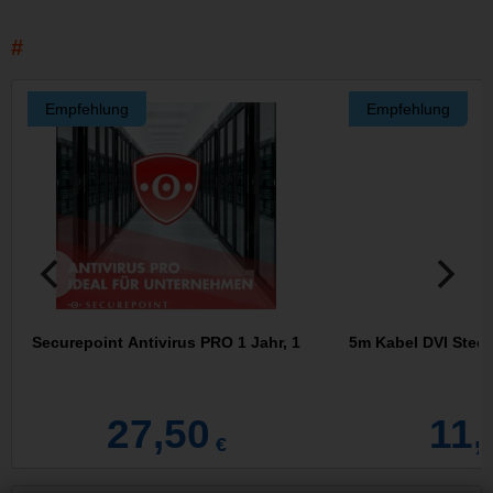
Empfehlung
Empfehlung
Securepoint Antivirus PRO 1 Jahr, 1
5m Kabel DVI Steck
27,50
11,
€