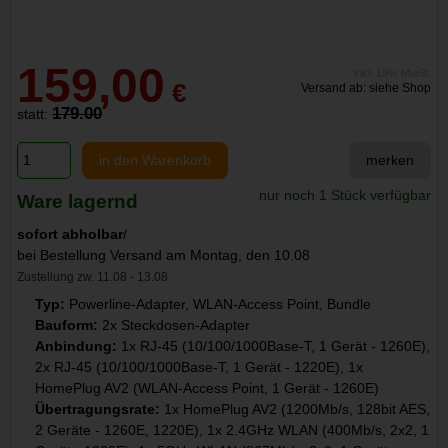
159,00
inkl. 19% MwSt.
€
Versand ab: siehe Shop
179.00
statt:
in den Warenkorb
merken
nur noch 1 Stück verfügbar
Ware lagernd
sofort abholbar
/
bei Bestellung Versand am Montag, den 10.08
Zustellung zw. 11.08 - 13.08
Typ:
Powerline-Adapter, WLAN-Access Point, Bundle
Bauform:
2x Steckdosen-Adapter
Anbindung:
1x RJ-45 (10/100/1000Base-T, 1 Gerät - 1260E),
2x RJ-45 (10/100/1000Base-T, 1 Gerät - 1220E), 1x
HomePlug AV2 (WLAN-Access Point, 1 Gerät - 1260E)
Übertragungsrate:
1x HomePlug AV2 (1200Mb/s, 128bit AES,
2 Geräte - 1260E, 1220E), 1x 2.4GHz WLAN (400Mb/s, 2x2, 1