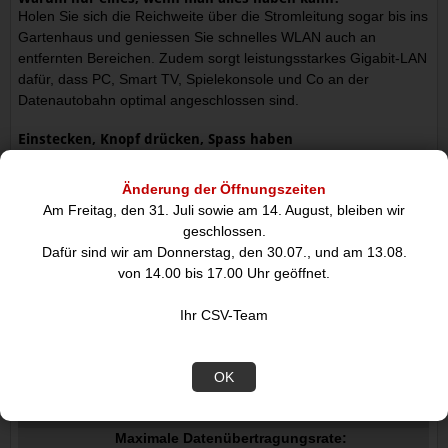
Holen Sie sich die Reichweite über die Stromleitung sogar bis ins
Gartenhaus und geniessen Sie schnelles WLAN auch an
entfernten Bereichen. Zudem sorgt leistungsstarkes Gigabit-LAN
dafür, dass PC, Smart TV, Spielekonsole und Co an der
Datenautobahn optimal angeschlossen sind.
Einstecken, Knopf drücken, Spass haben
Gerade unerfahrene Nutzer freuen sich über eine Einrichtung,
die vor allem eins ist: einfach. Stecken Sie die sicher
Änderung der Öffnungszeiten
verschlüsselten Geräte in die Steckdose und mit einem
Am Freitag, den 31. Juli sowie am 14. August, bleiben wir
einfachen Tastendruck ist FRITZ!Powerline einsatzbereit.
geschlossen.
Ebenso schnell erweitern Sie ein bestehendes Powerline-
Dafür sind wir am Donnerstag, den 30.07., und am 13.08.
Netzwerk oder ergänzen es mit WLAN.
von 14.00 bis 17.00 Uhr geöffnet.
Ihr CSV-Team
Datenblatt
OK
Leistungen
Maximale Datenübertragungsrate: