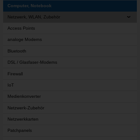
Computer, Notebook
Netzwerk, WLAN, Zubehör
Access Points
analoge Modems
Bluetooth
DSL / Glasfaser-Modems
Firewall
IoT
Medienkonverter
Netzwerk-Zubehör
Netzwerkkarten
Patchpanels