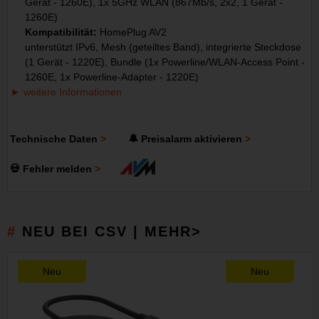
Gerät - 1260E), 1x 5GHz WLAN (867Mb/s, 2x2, 1 Gerät -
1260E)
Kompatibilität:
HomePlug AV2
unterstützt IPv6, Mesh (geteiltes Band), integrierte Steckdose
(1 Gerät - 1220E), Bundle (1x Powerline/WLAN-Access Point -
1260E, 1x Powerline-Adapter - 1220E)
weitere Informationen
Technische Daten
🔔 Preisalarm aktivieren
💀 Fehler melden
NEU BEI CSV | MEHR>
Neu
Neu