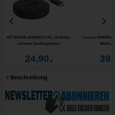
ICY BOX IB-1610MCD-C31, 10 Gbit/s,
Lenovo 4X90S91830
schwarz Dockingstation
Mbit/s, 
24,90
39,
€
Beschreibung