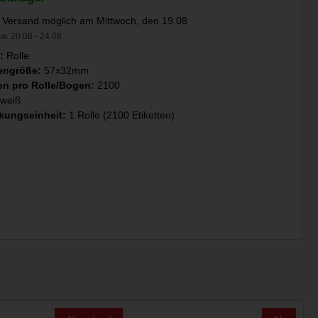
 Versand möglich am Mittwoch, den 19.08
w. 20.08 - 24.08
t:
Rolle
tengröße:
57x32mm
ten pro Rolle/Bogen:
2100
weiß
kungseinheit:
1 Rolle (2100 Etiketten)