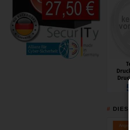
T
Druc
Druc
DIES
Ange