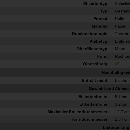
Etikettentyp:
Selbstk
Typ:
Gestanzt
Format:
Rolle
Material:
Papier
Drucktechnologie:
Thermod
Klebetyp:
Entfern
Oberflächentyp:
Matte
Form:
Rechtec
Ölbeständig:
Nachhaltigkei
Enthält nicht:
Bisphen
Gewicht und Abmes
Etikettenbreite:
5,7 cm
Etikettenhöhe:
3,2 cm
Maximaler Rollendurchmesser:
12,7 cm
Kerndurchmesser:
2,54 cm
Lieferumfang