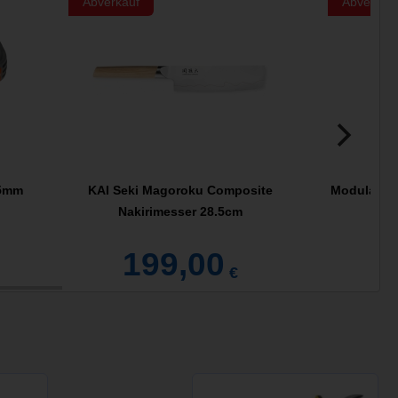
Abverkauf
Abverkau
25mm
KAI Seki Magoroku Composite
Modularste
Nakirimesser 28.5cm
199,00
€