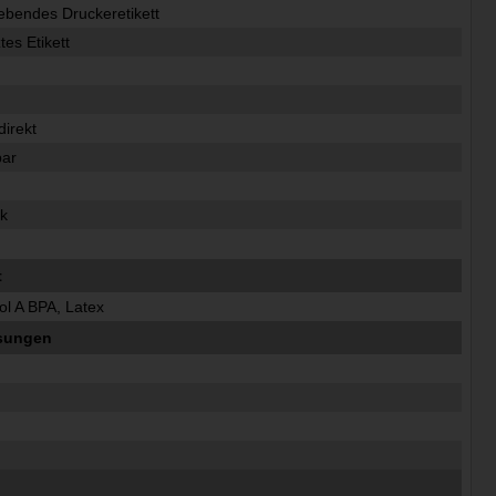
lebendes Druckeretikett
es Etikett
irekt
bar
k
t
ol A BPA, Latex
sungen