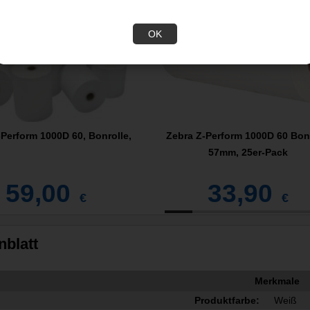
OK
Perform 1000D 60, Bonrolle,
Zebra Z-Perform 1000D 60 Bon
57mm, 25er-Pack
59,00
33,90
€
€
nblatt
Merkmale
Produktfarbe:
Weiß