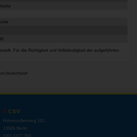
tücke
ücke
90
ellt. Für die Richtigkeit und Vollständigkeit der aufgeführten
ach Deutschland!
CSV
Hohenzollernring 102
13585 Berlin
030/ 3377 350