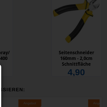
pray/
Seitenschneider
 400
160mm - 2,0cm
Schnittfläche
4,90
SSIEREN:
Angebot
Angebot