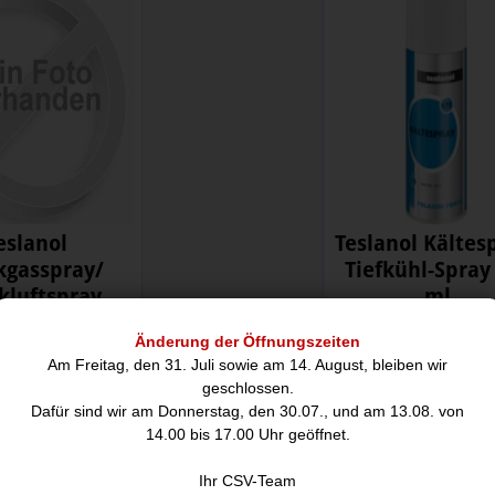
eslanol
Teslanol Kältes
kgasspray/
Tiefkühl-Spray
kluftspray
ml
5,00
6,00
Änderung der Öffnungszeiten
Am Freitag, den 31. Juli sowie am 14. August, bleiben wir
geschlossen.
Dafür sind wir am Donnerstag, den 30.07., und am 13.08. von
E ARTIKEL KÖNNTEN SIE AUCH INTERE
14.00 bis 17.00 Uhr geöffnet.
bot
Angebot
Ihr CSV-Team