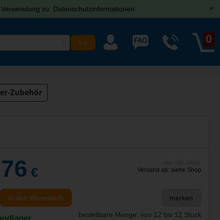
r Verwendung zu.
Datenschutzinformationen
[x]
0
X
er-Zubehör
,76
inkl. 19% MwSt.
€
Versand ab: siehe Shop
in den Warenkorb
merken
bestellbare Menge: von 12 bis 12 Stück
andlager