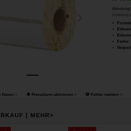
Abholung/
Zustellung z
Forma
Etiket
Etiket
Farbe:
Verpac
e Daten
🔔 Preisalarm aktivieren
💀 Fehler melden
RKAUF | MEHR>