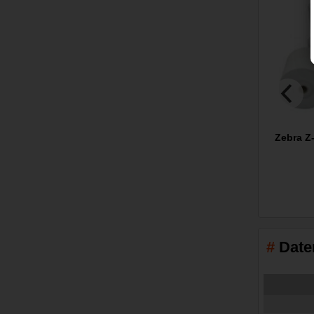
Zebra Z-
Date