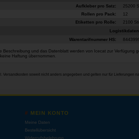
Aufkleber pro Satz:
25200 S
Rollen pro Pack:
12
Etiketten pro Rolle:
2100 St
Logistikdaten
Warentarifnummer HS:
844399
e Beschreibung und das Datenblatt werden von Icecat zur Verfügung gest
 keine Haftung übernommen.
gl.
Versandkosten
soweit nicht anders angegeben und gelten nur für Lieferungen n
MEIN KONTO
Meine Daten
Bestellübersicht
Widerrufsbelehrung