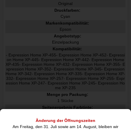
Original
Druckfarben:
Cyan
Markenkompatibilität:
Epson
Angebotstyp:
Einzelpackung
Kompatibilität:
- Expression Home XP-455- Expression Home XP-452- Expressi
on Home XP-445- Expression Home XP-442- Expression Home
XP-435- Expression Home XP-432- Expression Home XP-355- E
xpression Home XP-352- Expression Home XP-345- Expression
Home XP-342- Expression Home XP-335- Expression Home XP-
332- Expression Home XP-257- Expression Home XP-255- Expr
ession Home XP-247- Expression Home XP-245- Expression Ho
me XP-235
Menge pro Packung:
1 Stücke
Seitenergebnis Farbtinte:
180 Seiten
Drucktechnologie:
Änderung der Öffnungszeiten
Tintenstrahldrucker
Am Freitag, den 31. Juli sowie am 14. August, bleiben wir