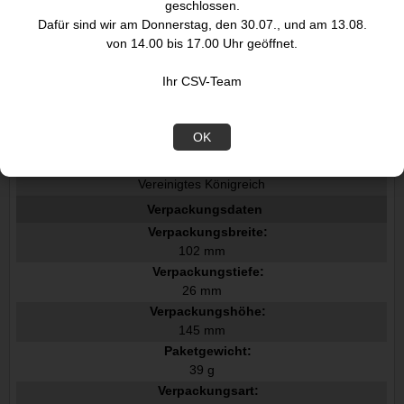
geschlossen.
Farbtintenpatronenanzahl:
Dafür sind wir am Donnerstag, den 30.07., und am 13.08.
1
von 14.00 bis 17.00 Uhr geöffnet.
Volumen Farbtinte:
3,2 ml
Ihr CSV-Team
Tintenpatronenkapazität:
Standardertrag
OEM-Code:
OK
C13T29824012
Ursprungsland:
Vereinigtes Königreich
Verpackungsdaten
Verpackungsbreite:
102 mm
Verpackungstiefe:
26 mm
Verpackungshöhe:
145 mm
Paketgewicht:
39 g
Verpackungsart: