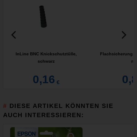
InLine BNC Knickschutztülle,
Flachsicherungs-H
schwarz
m
0,16
0,
€
DIESE ARTIKEL KÖNNTEN SIE
AUCH INTERESSIEREN: