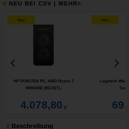
NEU BEI CSV | MEHR>
Neu
Neu
HP DU9U7EA PC, AMD Ryzen 7
Logitech Wave
9800X3D (8C/16T),
Tasta
4.078,80
69,
€
Beschreibung