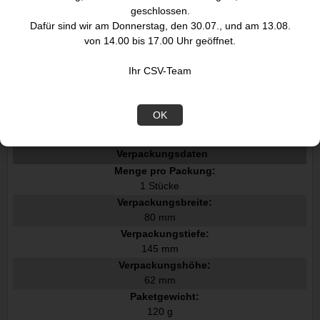
Kompatibilität:
geschlossen.
EcoTank L555EcoTank L355EcoTank ET-4550EcoTank ET-4500
Dafür sind wir am Donnerstag, den 30.07., und am 13.08.
EcoTank ET-3600EcoTank ET-2650EcoTank ET-2600EcoTank E
T-2550EcoTank ET-2500EcoTank ET-16500EcoTank ET-14000
von 14.00 bis 17.00 Uhr geöffnet.
Produktfarbe:
Grau
Ihr CSV-Team
Fassungsvermögen:
70 ml
OK
Ursprungsland:
Indonesien
Verpackungsdaten
Menge pro Packung:
1 Stücke
Verpackungsbreite:
80 mm
Verpackungstiefe:
145 mm
Verpackungshöhe:
62 mm
Paketgewicht:
120 g