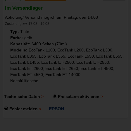
Im Versandlager
Abholung/ Versand möglich am Freitag, den 14.08
Zustellung zw. 17.08 - 19.08
Typ:
Tinte
Farbe:
gelb
Kapazität:
6400 Seiten (70ml)
Modelle:
EcoTank L100, EcoTank L200, EcoTank L300,
EcoTank L355, EcoTank L365, EcoTank L550, EcoTank L555,
EcoTank L1455, EcoTank ET-2500, EcoTank ET-2550,
EcoTank ET-2600, EcoTank ET-2650, EcoTank ET-4500,
EcoTank ET-4550, EcoTank ET-14000
Nachfüllflasche
Technische Daten
🔔 Preisalarm aktivieren
💀 Fehler melden