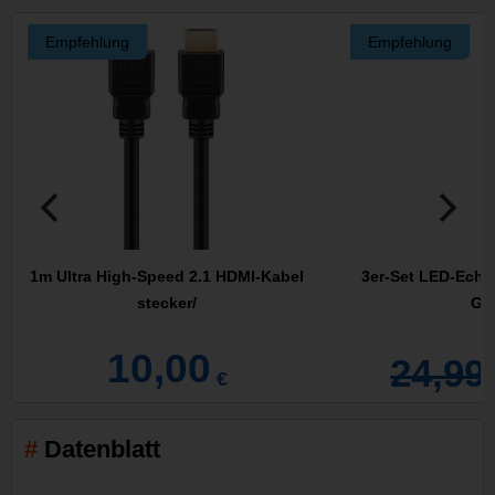
Empfehlung
Empfehlung
1m Ultra High-Speed 2.1 HDMI-Kabel
3er-Set LED-Echt
stecker/
Gla
10,00
24,99
€
Datenblatt