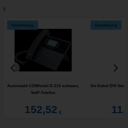
Empfehlung
Empfehlung
Auerswald COMfortel D-210 schwarz,
5m Kabel DVI Steck
VoIP-Telefon
152,52
11,
€