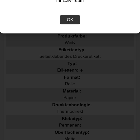
Ihr CSV-Team
Datenblatt
OK
Merkmale
Produktfarbe:
Weiß
Etikettentyp:
Selbstklebendes Druckeretikett
Typ:
Etikettenrolle
Format:
Rolle
Material:
Papier
Drucktechnologie:
Thermodirekt
Klebetyp:
Permanent
Oberflächentyp:
Matte