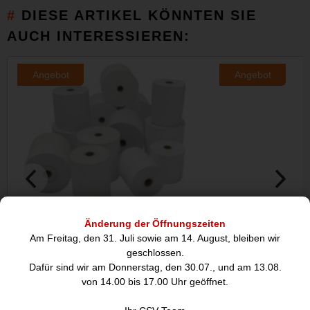
DIESE ARTIKEL KÖNNTEN SIE
AUCH INTERESSIEREN:
Angebot
Angebot
Zebra Z-Perform 1000D 60, Bonrolle,
Zebra Z-Perform 1
Änderung der Öffnungszeiten
Am Freitag, den 31. Juli sowie am 14. August, bleiben wir
101.
geschlossen.
Dafür sind wir am Donnerstag, den 30.07., und am 13.08.
59,00
54,
von 14.00 bis 17.00 Uhr geöffnet.
€