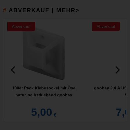
ABVERKAUF | MEHR>
Abverkauf
Abverkauf
100er Pack Klebesockel mit Öse
goobay 2,4 A USB 
natur, selbstklebend goobay
Se
5,00
7,
€