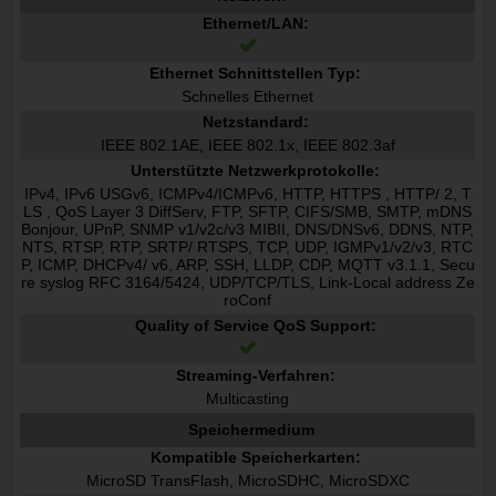
Ethernet/LAN:
Ethernet Schnittstellen Typ:
Schnelles Ethernet
Netzstandard:
IEEE 802.1AE, IEEE 802.1x, IEEE 802.3af
Unterstützte Netzwerkprotokolle:
IPv4, IPv6 USGv6, ICMPv4/ICMPv6, HTTP, HTTPS , HTTP/ 2, T
LS , QoS Layer 3 DiffServ, FTP, SFTP, CIFS/SMB, SMTP, mDNS
Bonjour, UPnP, SNMP v1/v2c/v3 MIBII, DNS/DNSv6, DDNS, NTP,
NTS, RTSP, RTP, SRTP/ RTSPS, TCP, UDP, IGMPv1/v2/v3, RTC
P, ICMP, DHCPv4/ v6, ARP, SSH, LLDP, CDP, MQTT v3.1.1, Secu
re syslog RFC 3164/5424, UDP/TCP/TLS, Link-Local address Ze
roConf
Quality of Service QoS Support:
Streaming-Verfahren:
Multicasting
Speichermedium
Kompatible Speicherkarten:
MicroSD TransFlash, MicroSDHC, MicroSDXC