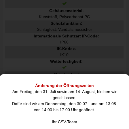
Gehäusematerial:
Kunststoff, Polycarbonat PC
Schutzfunktion:
Schlagfest, Vandalismussicher
Internationale Schutzart IP-Code:
IP66
IK-Kodex:
IK10
Wetterfestigkeit:
Nebelsicher:
Änderung der Öffnungszeiten
Kamera
Am Freitag, den 31. Juli sowie am 14. August, bleiben wir
Kameraschwenkkontrolle:
geschlossen.
Dafür sind wir am Donnerstag, den 30.07., und am 13.08.
Kamera-Schwenksteuerung:
von 14.00 bis 17.00 Uhr geöffnet.
Mindestbeleuchtung:
Ihr CSV-Team
0,03 Lux