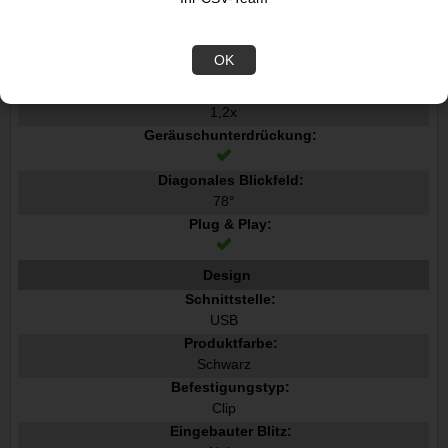
Autofokus:
Zoom-Fähigkeit:
OK
Digitaler Zoom:
1,2x
Geräuschunterdrückung:
Diagonales Blickfeld:
78°
Plug & Play:
Design
Schnittstelle:
USB
Produktfarbe:
Schwarz
Befestigungstyp:
Clip
Eingebauter Blitz: