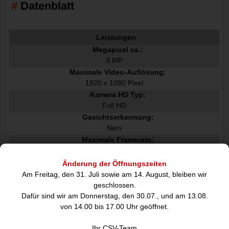
Datenblatt
Leistungen
Megapixel ca.:
3 MP
Maximale Video-Auflösung:
1920 x 1080 Pixel
Kamera HD Typ:
Full HD
Gesichtserkennung:
Nein
Maximale Framerate:
30 fps
Auflösung bei Capture Geschwindigkeit:
Änderung der Öffnungszeiten
1280x720@30fps, 1920x1080@30fps
Am Freitag, den 31. Juli sowie am 14. August, bleiben wir
Unterstützte Video-Modi:
geschlossen.
720p, 1080p
Dafür sind wir am Donnerstag, den 30.07., und am 13.08.
von 14.00 bis 17.00 Uhr geöffnet.
Unterstützte Videoformate:
H.264
Ihr CSV-Team