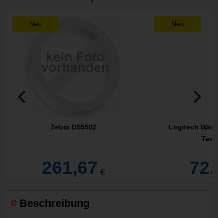
Neu
Neu
Zebra DS5502
Logitech Wave
Tasta
261,67
72,
€
Beschreibung