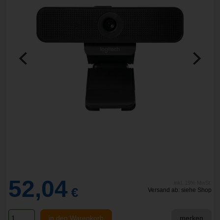
52,04
inkl. 19% MwSt.
€
Versand ab: siehe Shop
in den Warenkorb
merken