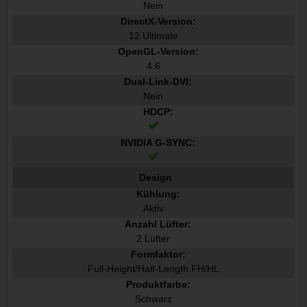
Nein
DirectX-Version:
12 Ultimate
OpenGL-Version:
4.6
Dual-Link-DVI:
Nein
HDCP:
NVIDIA G-SYNC:
Design
Kühlung:
Aktiv
Anzahl Lüfter:
2 Lüfter
Formfaktor:
Full-Height/Half-Length FH/HL
Produktfarbe:
Schwarz