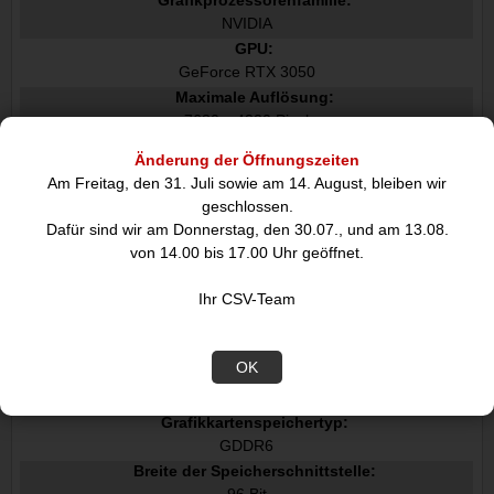
NVIDIA
GPU:
GeForce RTX 3050
Maximale Auflösung:
7680 x 4320 Pixel
CUDA:
Änderung der Öffnungszeiten
Am Freitag, den 31. Juli sowie am 14. August, bleiben wir
CUDA-Kerne:
geschlossen.
2304
Dafür sind wir am Donnerstag, den 30.07., und am 13.08.
Prozessor-Boost-Taktfrequenz:
von 14.00 bis 17.00 Uhr geöffnet.
1492 MHz
Maximale Displays pro Videokarte:
Ihr CSV-Team
3
Speicher
OK
Separater Grafik-Adapterspeicher:
6 GB
Grafikkartenspeichertyp:
GDDR6
Breite der Speicherschnittstelle: