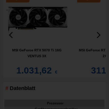
MSI GeForce RTX 5070 Ti 16G
MSI GeForce RTX
VENTUS 3X
2X 
1.031,62
311
€
Datenblatt
Prozessor
Grafikprozessorenfamilie: