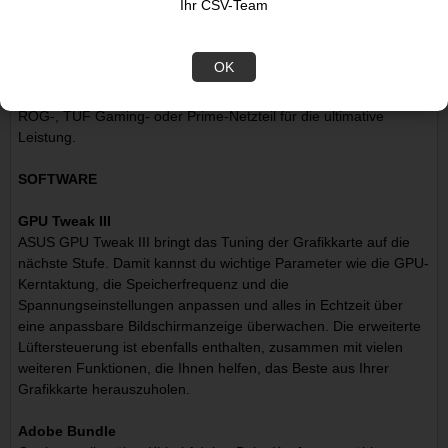
Ihr CSV-Team
insgesamt zuverlässigeres Produkt.
Das beste Netzteil für die GeForce RTX 50 Serie
OK
Nutze den Watt-Rechner, um abzuschätzen, wie viel Strom du
für dein System benötigst, und wähle dann ein kompatibles
ROG-, TUF Gaming- oder Prime-Netzteil für die ultimative
Leistung.
SOFTWARE
GPU Tweak III
ASUS GPU Tweak III bringt das Tuning der Grafikkarte auf die
nächste Stufe. Damit kannst du wichtige Parameter wie die GPU-
Kerntaktung, die Speicherfrequenz und die
Spannungseinstellungen anpassen und alles in Echtzeit über
eine anpassbare Bildschirmanzeige überwachen. Die erweiterte
Lüftersteuerung ist ebenfalls enthalten, zusammen mit vielen
weiteren Funktionen, die Ihnen helfen, das Beste aus Ihrer
Grafikkarte herauszuholen.
Adobe Bundle