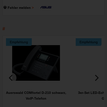
💀 Fehler melden
Empfehlung
Empfehlung
Auerswald COMfortel D-210 schwarz,
3er-Set LED-Echt
VoIP-Telefon
Gla