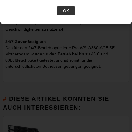
Steckplatz und drei PCIe 4.0 M.2-Steckplätze, um die
schnellsten Datenübertragungen von bis zu 128 Gbit/s zu
OK
ermöglichen. Alle M.2-Steckplätze unterstützen NVMe RAID-
Konfigurationen, um die neuesten verfügbaren
Geschwindigkeiten zu nutzen.4
24/7-Zuverlässigkeit
Das für den 24/7-Betrieb optimierte Pro WS W880-ACE SE
Motherboard wurde für den Betrieb bei bis zu 45 C und
80Luftfeuchtigkeit getestet und ist somit für die
unterschiedlichsten Betriebsumgebungen geeignet.
DIESE ARTIKEL KÖNNTEN SIE
AUCH INTERESSIEREN: