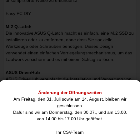
unkomplizierte Weise zu erkunden.3
Easy PC DIY
M.2 Q-Latch
Die innovative ASUS Q-Latch macht es einfach, eine M.2 SSD zu
installieren oder zu entfernen, ohne dass Sie spezielle
Werkzeuge oder Schrauben benötigen. Dieses Design
verwendet einen einfachen Verriegelungsmechanismus, um das
Laufwerk zu sichern und es mit einem Schlag zu lösen.
ASUS DriverHub
ASUS DriverHub vereinfacht die Installation und Verwaltung von
ASUS-Treibern und -Dienstprogrammen, damit Ihre Hardware
immer auf dem neuesten Stand ist und optimal funktioniert.
Änderung der Öffnungszeiten
Diese eigenständige Anwendung erkennt automatisch die
Am Freitag, den 31. Juli sowie am 14. August, bleiben wir
aktuellen Treiberversionen und zeigt die verfügbaren Updates in
geschlossen.
einer Listenansicht an. Benutzer werden aufgefordert, ASUS
Dafür sind wir am Donnerstag, den 30.07., und am 13.08.
DriverHub nach der Betriebssysteminstallation zu installieren.
von 14.00 bis 17.00 Uhr geöffnet.
Vier Onboard-M.2-Steckplätze
Ihr CSV-Team
Das Pro WS W880-ACE SE verfügt über einen PCIe 5.0 M.2-