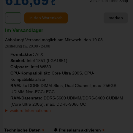
616,69
€
Versand ab: siehe Shop
in den Warenkorb
merken
Im Versandlager
Abholung/ Versand möglich am Mittwoch, den 19.08
Zustellung zw. 20.08 - 24.08
Formfaktor:
ATX
Sockel:
Intel 1851 (LGA1851)
Chipsatz:
Intel W880
CPU-Kompatibilität:
Core Ultra 200S, CPU-
Kompatibilitätsliste
RAM:
4x DDR5 DIMM-Slots, Dual Channel, max. 256GB
UDIMM Non-ECC+ECC
RAM-Datenrate:
DDR5-5600 UDIMM/DDR5-6400 CUDIMM
(Core Ultra 200S), max. DDR5-9066 OC
weitere Informationen
Technische Daten
🔔 Preisalarm aktivieren