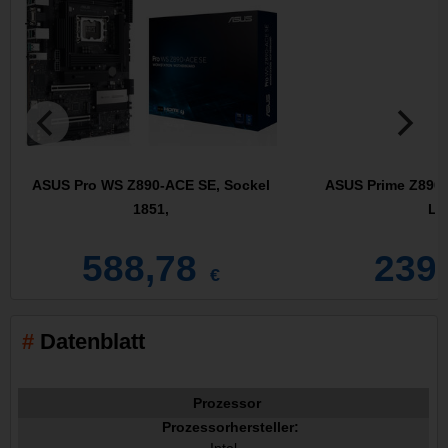
ASUS Pro WS Z890-ACE SE, Sockel
ASUS Prime Z890-P
1851,
L
588,78
239
€
Datenblatt
Prozessor
Prozessorhersteller: