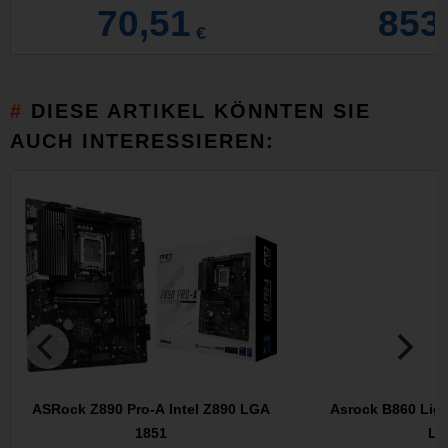
70,51
853
€
DIESE ARTIKEL KÖNNTEN SIE
AUCH INTERESSIEREN:
ASRock Z890 Pro-A Intel Z890 LGA
Asrock B860 Ligh
1851
L