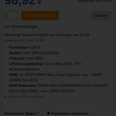
98,92
€
Versand ab: siehe Shop
in den Warenkorb
merken
Im Versandlager
Abholung/ Versand möglich am Dienstag, den 11.08
Zustellung zw. 12.08 - 16.08
Formfaktor:
µATX
Sockel:
Intel 1851 (LGA1851)
Chipsatz:
Intel B860
CPU-Kompatibilität:
Core Ultra 200S, CPU-
Kompatibilitätsliste
RAM:
2x DDR5 DIMM-Slots, Dual Channel, max. 128GB
UDIMM Non-ECC
RAM-Datenrate:
DDR5-5600 UDIMM/DDR5-6400 CUDIMM
(Core Ultra 200S), max. DDR5-8333 OC
weitere Informationen
Technische Daten
🔔 Preisalarm aktivieren