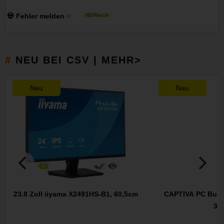
💀 Fehler melden
NEU BEI CSV | MEHR>
Neu
Neu
23.8 Zoll iiyama X2491HS-B1, 60,5cm
CAPTIVA PC Busin
38