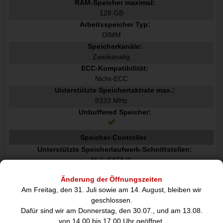
RAM-Speicher maximal:
128 GB
Arbeitsspeicher Typ:
DIMM
Speicherkanäle:
Zweikanalig
ECC-Kompatibilität:
Nicht-ECC
Unterstützte Speichertaktrate max.:
8333 MHz
Unbuffered Speicher:
Speicher-Controller
Unterstützte Speicherlaufwerk-Schnittstellen:
M.2, SATA III
Unterstützte Speicherlaufwerke:
Änderung der Öffnungszeiten
HDD & SSD
Am Freitag, den 31. Juli sowie am 14. August, bleiben wir
RAID-Unterstützung:
geschlossen.
Dafür sind wir am Donnerstag, den 30.07., und am 13.08.
RAID Level:
von 14.00 bis 17.00 Uhr geöffnet.