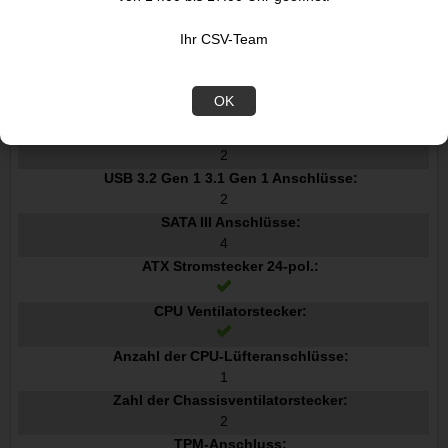
0, 1, 5, 10
Grafik
Ihr CSV-Team
HDCP:
OK
Interne E/A-Anschlüsse
Anzahl USB 2.0 Schnittstellen:
2
USB 3.2 Gen 1 3.1 Gen 1 Anschlüsse:
2
SATA III Anschlüsse:
4
ATX Stromstecker 24-pol.:
CPU Ventilatorstecker:
Anzahl der CPU-Lüfteranschlüsse:
1
Zahl der Chassisventilatorstecker:
2
TPM-Anschluss: