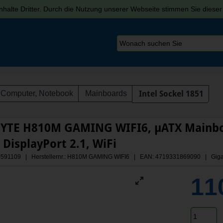
halte Dritter. Durch die Nutzung unserer Webseite stimmen Sie diese
Computer, Notebook
Mainboards
Intel Sockel 1851
YTE H810M GAMING WIFI6, µATX Mainboa
x DisplayPort 2.1, WiFi
 A0591109 | Herstellernr.: H810M GAMING WIFI6
| EAN: 4719331869090 | Giga
11