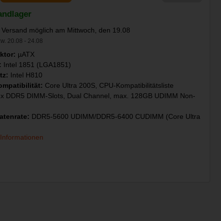
andlager
 Versand möglich am Mittwoch, den 19.08
w. 20.08 - 24.08
ktor:
µATX
:
Intel 1851 (LGA1851)
tz:
Intel H810
mpatibilität:
Core Ultra 200S, CPU-Kompatibilitätsliste
2x DDR5 DIMM-Slots, Dual Channel, max. 128GB UDIMM Non-
tenrate:
DDR5-5600 UDIMM/DDR5-6400 CUDIMM (Core Ultra
 Informationen