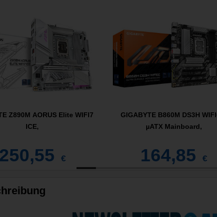
E Z890M AORUS Elite WIFI7
GIGABYTE B860M DS3H WIFI
ICE,
µATX Mainboard,
250,55
164,85
€
€
hreibung