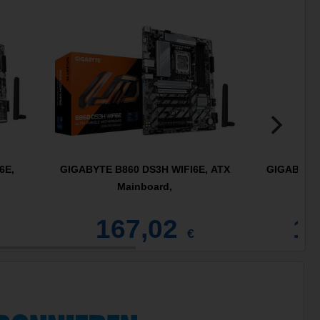
6E,
GIGABYTE B860 DS3H WIFI6E, ATX
GIGABYTE
Mainboard,
T
167,02
1.
€