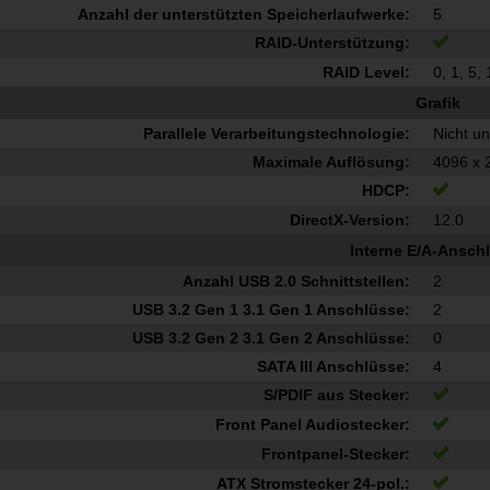
Anzahl der unterstützten Speicherlaufwerke:
5
RAID-Unterstützung:
RAID Level:
0, 1, 5,
Grafik
Parallele Verarbeitungstechnologie:
Nicht un
Maximale Auflösung:
4096 x 
HDCP:
DirectX-Version:
12.0
Interne E/A-Ansch
Anzahl USB 2.0 Schnittstellen:
2
USB 3.2 Gen 1 3.1 Gen 1 Anschlüsse:
2
USB 3.2 Gen 2 3.1 Gen 2 Anschlüsse:
0
SATA III Anschlüsse:
4
S/PDIF aus Stecker:
Front Panel Audiostecker:
Frontpanel-Stecker:
ATX Stromstecker 24-pol.: