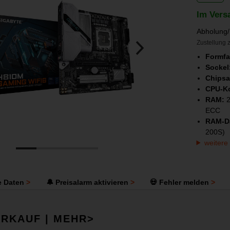
Im Vers
Abholung/
Zustellung z
Formfa
Sockel
Chipsa
CPU-Ko
RAM:
ECC
RAM-Da
200S)
weitere
e Daten
🔔 Preisalarm aktivieren
💀 Fehler melden
RKAUF | MEHR>