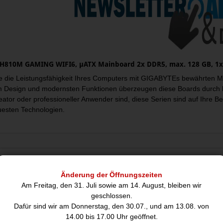
H810M GAMING WIFI6, µATX Mainboard 2x DDR5, max. 128 GB, 1x HD
ie die Leistungsfähigkeit Ihres Computers mit GIGABYTEs bewährte
m Design und modernsten Funktionen überzeugen diese Boards durch h
ator oder professioneller Anwender sind, diese Serien sind auf Ihre Be
uesten Technologien.
nblatt
Änderung der Öffnungszeiten
Am Freitag, den 31. Juli sowie am 14. August, bleiben wir
Prozessor
geschlossen.
Prozessorhersteller:
Intel
Dafür sind wir am Donnerstag, den 30.07., und am 13.08. von
Prozessorsockel:
LGA 185
14.00 bis 17.00 Uhr geöffnet.