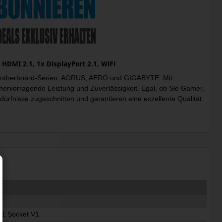
MI 2.1, 1x DisplayPort 2.1, WiFi
n Motherboard-Serien: AORUS, AERO und GIGABYTE. Mit
ervorragende Leistung und Zuverlässigkeit. Egal, ob Sie Gamer,
dürfnisse zugeschnitten und garantieren eine exzellente Qualität
1 Socket V1