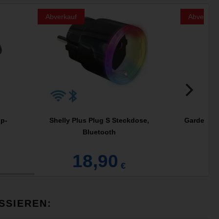
Abverkauf
Abverkau
ip-
Shelly Plus Plug S Steckdose,
Gardena V
Bluetooth
G
18,90
€
SSIEREN: