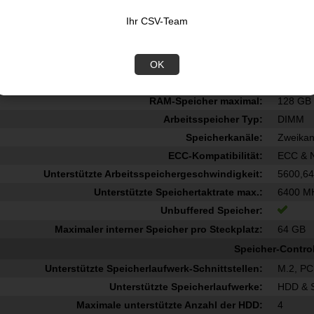
Kompatible Prozessoren:
Intel Co
Ihr CSV-Team
Unterstützte Prozessorsteckplätze:
LGA 18
Speicher
OK
Unterstützte Arbeitsspeicher:
DDR5-
Anzahl der Speichersteckplätze:
2
RAM-Speicher maximal:
128 GB
Arbeitsspeicher Typ:
DIMM
Speicherkanäle:
Zweikan
ECC-Kompatibilität:
ECC & 
Unterstützte Arbeitsspeichergeschwindigkeit:
5600,6
Unterstützte Speichertaktrate max.:
6400 M
Unbuffered Speicher:
Maximaler interner Speicher pro Steckplatz:
64 GB
Speicher-Control
Unterstützte Speicherlaufwerk-Schnittstellen:
M.2, PCI
Unterstützte Speicherlaufwerke:
HDD & 
Maximale unterstützte Anzahl der HDD:
4