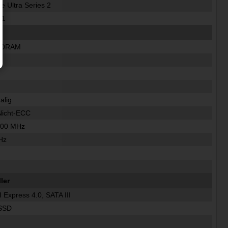
re Ultra Series 2
51
SDRAM
alig
Nicht-ECC
400 MHz
Hz
ler
 Express 4.0, SATA III
SSD