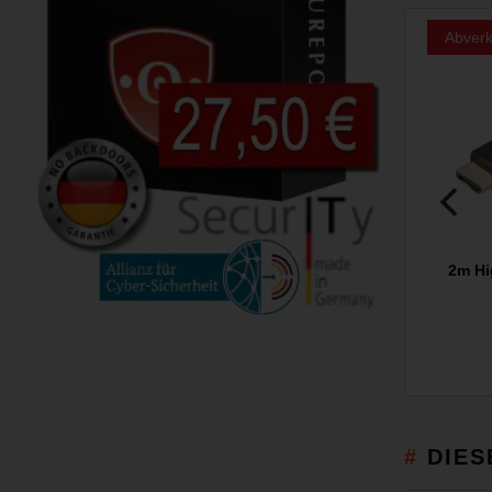
Abverk
2m Hi
DIES