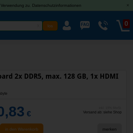
r Verwendung zu.
Datenschutzinformationen
[x]
0
X
rd 2x DDR5, max. 128 GB, 1x HDMI
byte
0,83
inkl. 19% MwSt.
€
Versand ab: siehe Shop
in den Warenkorb
merken