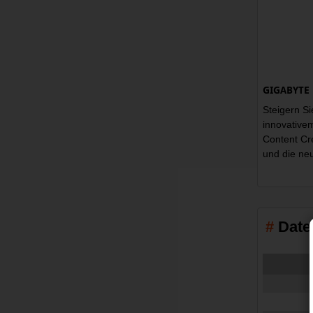
GIGABYTE 
Steigern S
innovative
Content Cre
und die ne
Date