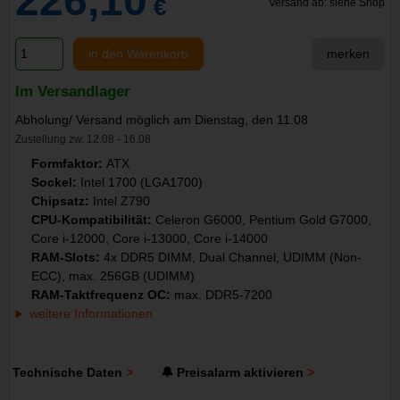
226,10
€
Versand ab: siehe Shop
in den Warenkorb
merken
Im Versandlager
Abholung/ Versand möglich am Dienstag, den 11.08
Zustellung zw. 12.08 - 16.08
Formfaktor:
ATX
Sockel:
Intel 1700 (LGA1700)
Chipsatz:
Intel Z790
CPU-Kompatibilität:
Celeron G6000, Pentium Gold G7000,
Core i-12000, Core i-13000, Core i-14000
RAM-Slots:
4x DDR5 DIMM, Dual Channel, UDIMM (Non-
ECC), max. 256GB (UDIMM)
RAM-Taktfrequenz OC:
max. DDR5-7200
weitere Informationen
Technische Daten
🔔 Preisalarm aktivieren