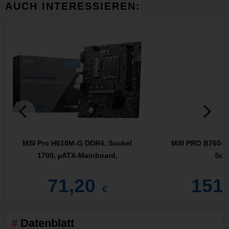
AUCH INTERESSIEREN:
MSI Pro H610M-G DDR4, Sockel
MSI PRO B760-P 
1700, µATX-Mainboard,
Soc
71,20
151
€
Datenblatt