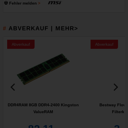
💀 Fehler melden
ABVERKAUF | MEHR>
Abverkauf
Abverkauf
DDR4RAM 8GB DDR4-2400 Kingston
Bestway Flowcl
ValueRAM
Filterka