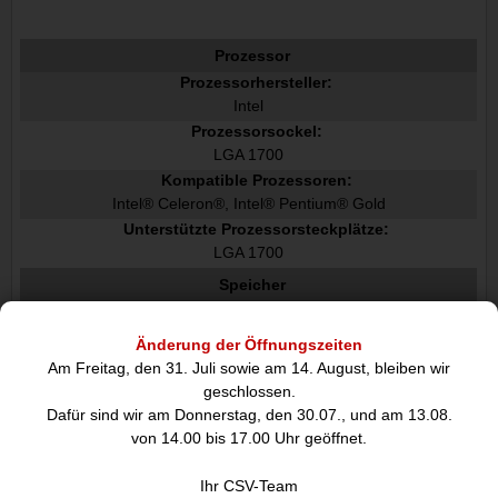
Prozessor
Prozessorhersteller:
Intel
Prozessorsockel:
LGA 1700
Kompatible Prozessoren:
Intel® Celeron®, Intel® Pentium® Gold
Unterstützte Prozessorsteckplätze:
LGA 1700
Speicher
Unterstützte Arbeitsspeicher:
DDR5-SDRAM
Änderung der Öffnungszeiten
Anzahl der Speichersteckplätze:
Am Freitag, den 31. Juli sowie am 14. August, bleiben wir
4
geschlossen.
RAM-Speicher maximal:
Dafür sind wir am Donnerstag, den 30.07., und am 13.08.
192 GB
von 14.00 bis 17.00 Uhr geöffnet.
ECC-Kompatibilität:
Nicht-ECC
Ihr CSV-Team