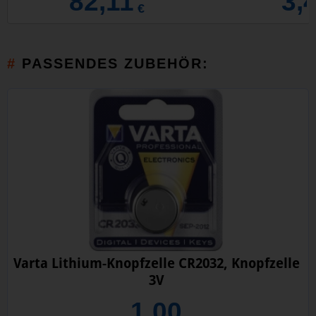
82,11
3,
€
PASSENDES ZUBEHÖR:
Varta Lithium-Knopfzelle CR2032, Knopfzelle
3V
1,00