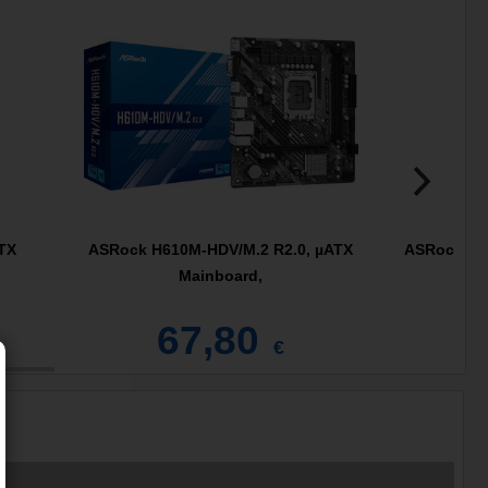
TX
ASRock H610M-HDV/M.2 R2.0, µATX
ASRock B76
Mainboard,
µ
67,80
1
€