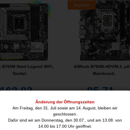
Angebot
 B760M Steel Legend WiFi,
ASRock B760M-HDV/M.2, µA
Sockel
Mainboard,
162,02
95,71
€
€
Änderung der Öffnungszeiten
Am Freitag, den 31. Juli sowie am 14. August, bleiben wir
nblatt
geschlossen.
Dafür sind wir am Donnerstag, den 30.07., und am 13.08. von
14.00 bis 17.00 Uhr geöffnet.
Prozessor