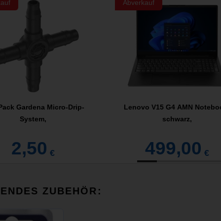
auf
Abverkauf
Pack Gardena Micro-Drip-
Lenovo V15 G4 AMN Notebo
System,
schwarz,
2,50
499,00
€
€
SENDES ZUBEHÖR: