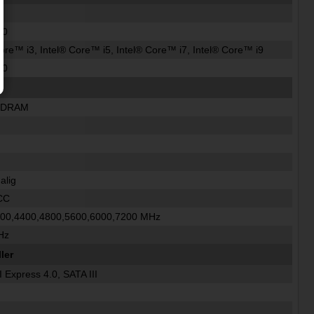
00
Core™ i3, Intel® Core™ i5, Intel® Core™ i7, Intel® Core™ i9
00
SDRAM
alig
CC
000,4400,4800,5600,6000,7200 MHz
Hz
ler
 Express 4.0, SATA III