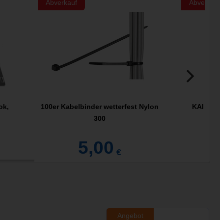
Abverkauf
Abverkau
ok,
100er Kabelbinder wetterfest Nylon
KAI Sek
300
B
5,00
€
Angebot