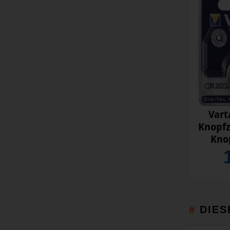
Vart
Knopfz
Knop
DIES