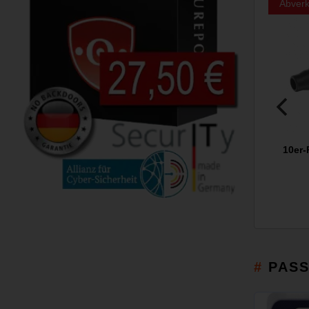
Abverk
10er-
PAS