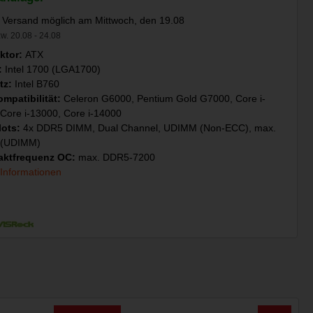
 Versand möglich am Mittwoch, den 19.08
w. 20.08 - 24.08
ktor:
ATX
:
Intel 1700 (LGA1700)
tz:
Intel B760
mpatibilität:
Celeron G6000, Pentium Gold G7000, Core i-
Core i-13000, Core i-14000
lots:
4x DDR5 DIMM, Dual Channel, UDIMM (Non-ECC), max.
 (UDIMM)
ktfrequenz OC:
max. DDR5-7200
 Informationen