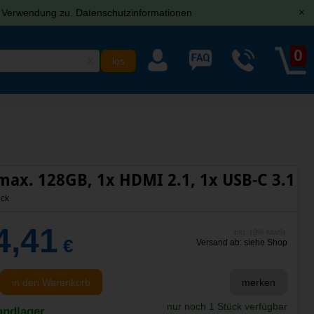
r Verwendung zu.
Datenschutzinformationen
[x]
0
X
max. 128GB, 1x HDMI 2.1, 1x USB-C 3.1
ck
4,41
inkl. 19% MwSt.
€
Versand ab: siehe Shop
in den Warenkorb
merken
nur noch 1 Stück verfügbar
andlager