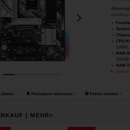
Abholung/
Zustellung z
Formfa
Sockel
Chipsa
CPU-Ko
12000, 
RAM-S
192GB
RAM-Ta
weitere
e Daten
🔔 Preisalarm aktivieren
💀 Fehler melden
RKAUF | MEHR>