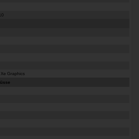
 10
is Xe Graphics
lüsse