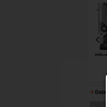
ASRock
Date