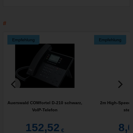
Empfehlung
Empfehlung
Auerswald COMfortel D-210 schwarz,
2m High-Speed 
VoIP-Telefon
stec
152,52
8,
€