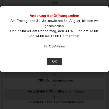
2.3
Interne E/A-Anschlüsse
Änderung der Öffnungszeiten
Anzahl USB 2.0 Schnittstellen:
Am Freitag, den 31. Juli sowie am 14. August, bleiben wir
2
geschlossen.
USB 3.2 Gen 1 3.1 Gen 1 Anschlüsse:
Dafür sind wir am Donnerstag, den 30.07., und am 13.08.
3
von 14.00 bis 17.00 Uhr geöffnet.
USB 3.2 Gen 2 3.1 Gen 2 Anschlüsse:
0
Ihr CSV-Team
SATA III Anschlüsse:
4
Front Panel Audiostecker:
OK
ATX Stromstecker 24-pol.:
CPU Ventilatorstecker:
Anzahl der CPU-Lüfteranschlüsse:
2
Zahl der Chassisventilatorstecker:
3