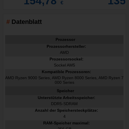
154,78
135
€
Datenblatt
Prozessor
Prozessorhersteller:
AMD
Prozessorsockel:
Sockel AM5
Kompatible Prozessoren:
AMD Ryzen 9000 Series, AMD Ryzen 8000 Series, AMD Ryzen 7
000 Series
Speicher
Unterstützte Arbeitsspeicher:
DDR5-SDRAM
Anzahl der Speichersteckplätze:
4
RAM-Speicher maximal: