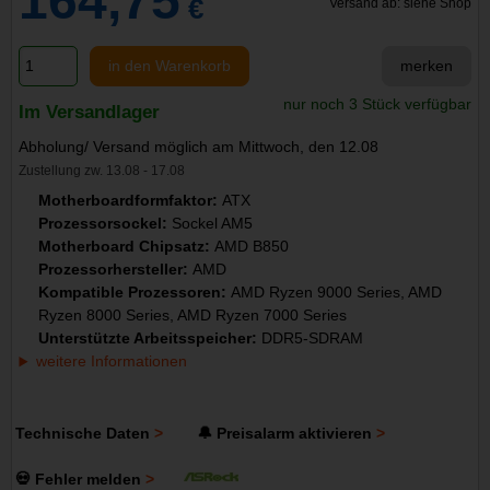
164,75
€
Versand ab: siehe Shop
in den Warenkorb
merken
nur noch 3 Stück verfügbar
Im Versandlager
Abholung/ Versand möglich am Mittwoch, den 12.08
Zustellung zw. 13.08 - 17.08
Motherboardformfaktor:
ATX
Prozessorsockel:
Sockel AM5
Motherboard Chipsatz:
AMD B850
Prozessorhersteller:
AMD
Kompatible Prozessoren:
AMD Ryzen 9000 Series, AMD
Ryzen 8000 Series, AMD Ryzen 7000 Series
Unterstützte Arbeitsspeicher:
DDR5-SDRAM
weitere Informationen
Technische Daten
🔔 Preisalarm aktivieren
💀 Fehler melden