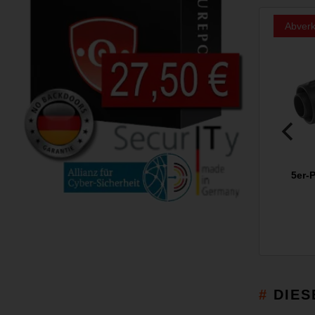
Abverk
5er-
DIES