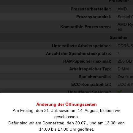
Prozessor
Prozessorhersteller:
AMD
Prozessorsockel:
Sockel
AMD Ryz
Kompatible Prozessoren:
es
Speicher
Unterstützte Arbeitsspeicher:
DDR5-
Anzahl der Speichersteckplätze:
4
RAM-Speicher maximal:
256 GB
Arbeitsspeicher Typ:
DIMM
Speicherkanäle:
Zweikan
ECC-Kompatibilität:
ECC & 
Unbuffered Speicher:
Speicher-Control
Änderung der Öffnungszeiten
Unterstützte Speicherlaufwerk-Schnittstellen:
M.2, SAT
Am Freitag, den 31. Juli sowie am 14. August, bleiben wir
geschlossen.
Anzahl der unterstützten Speicherlaufwerke:
6
Dafür sind wir am Donnerstag, den 30.07., und am 13.08. von
RAID-Unterstützung:
14.00 bis 17.00 Uhr geöffnet.