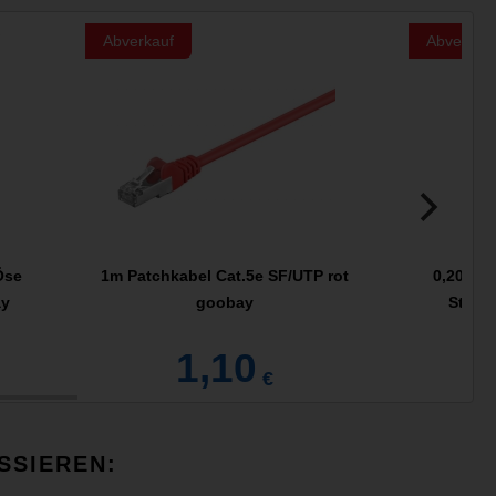
Abverkauf
Abverkau
Öse
1m Patchkabel Cat.5e SF/UTP rot
0,20m T
ay
goobay
Steck
1,10
€
SSIEREN: