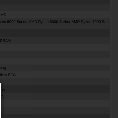
 AM5
en 9000 Series, AMD Ryzen 8000 Series, AMD Ryzen 7000 Seri
SDRAM
alig
Nicht-ECC
ler
A III