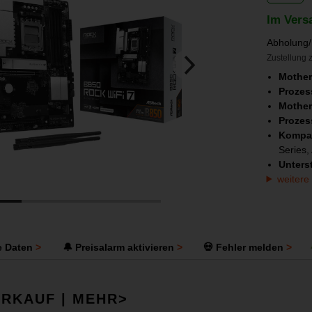
Im Vers
Abholung/
Zustellung z
Mother
Prozes
Mother
Prozes
Kompat
Series
Unters
weitere
e Daten
🔔 Preisalarm aktivieren
💀 Fehler melden
RKAUF | MEHR>