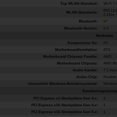
Top WLAN-Standard:
Wi-Fi 7
802.11a
WLAN-Standards:
2.11ax,
Bluetooth:
Bluetooth-Version:
5.4
Merkmale
Komponente für:
PC
Motherboardformfaktor:
ATX
Motherboard Chipsatz Familie:
AMD
Motherboard Chipsatz:
AMD B8
Audio Kanäle:
7.1 Kan
Audio-Chip:
Realtek
Unterstützt Windows-Betriebssysteme:
Windows
Erweiterungssteckp
PCI Express x1-Steckplätze Gen 4.x:
2
PCI Express x16-Steckplätze Gen 4.x:
1
PCI Express x16-Steckplätze Gen 5.x:
1