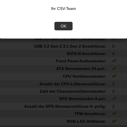
Grafik
HDCP:
Ihr CSV-Team
HDCP-Version:
2.3
Interne E/A-Ansch
OK
Anzahl USB 2.0 Schnittstellen:
2
USB 3.2 Gen 1 3.1 Gen 1 Anschlüsse:
3
USB 3.2 Gen 2 3.1 Gen 2 Anschlüsse:
0
SATA III Anschlüsse:
4
Front Panel Audiostecker:
ATX Stromstecker 24-pol.:
CPU Ventilatorstecker:
Anzahl der CPU-Lüfteranschlüsse:
2
Zahl der Chassisventilatorstecker:
3
EPS Stromstecker 8-pin:
Anzahl der EPS-Stromanschlüsse 4--polig:
2
TPM-Anschluss:
RGB-LED-Stiftleiste: