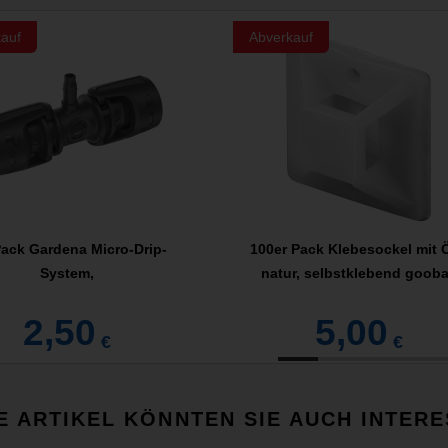
auf
Abverkauf
Pack Gardena Micro-Drip-
100er Pack Klebesockel mit 
System,
natur, selbstklebend goob
2,50
5,00
€
€
E ARTIKEL KÖNNTEN SIE AUCH INTERE