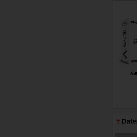
AS
Date