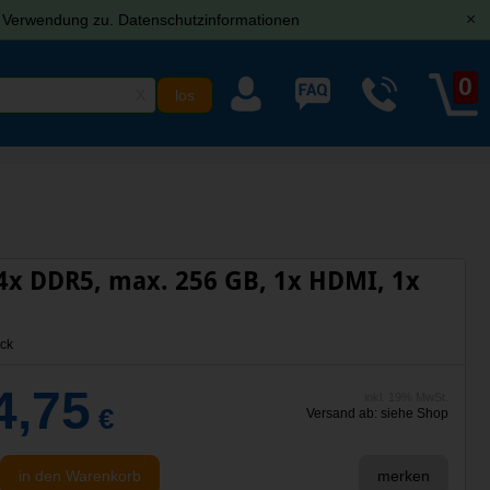
r Verwendung zu.
Datenschutzinformationen
[x]
0
X
4x DDR5, max. 256 GB, 1x HDMI, 1x
ck
4,75
inkl. 19% MwSt.
€
Versand ab: siehe Shop
in den Warenkorb
merken