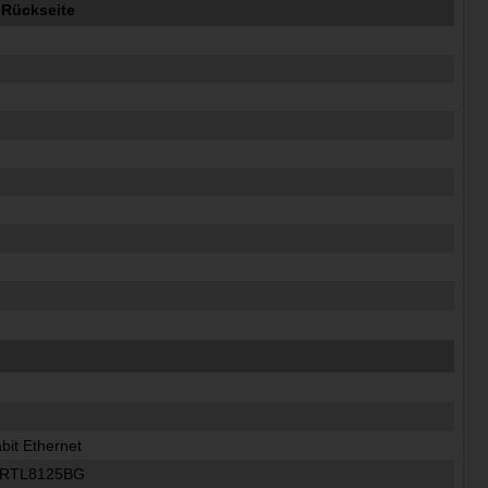
 Rückseite
bit Ethernet
 RTL8125BG