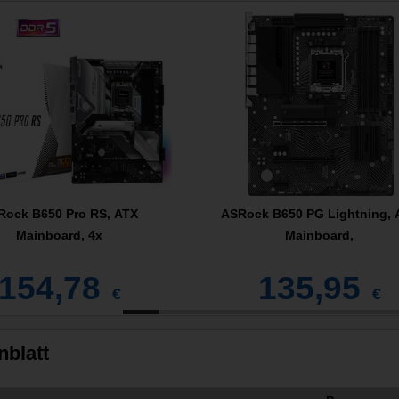
Rock B650 Pro RS, ATX
ASRock B650 PG Lightning, 
Mainboard, 4x
Mainboard,
154,78
135,95
€
€
nblatt