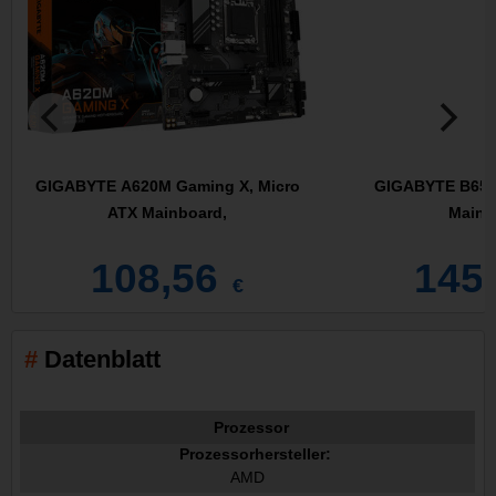
GIGABYTE A620M Gaming X, Micro
GIGABYTE B650 
ATX Mainboard,
Mainb
108,56
145
€
Datenblatt
Prozessor
Prozessorhersteller:
AMD