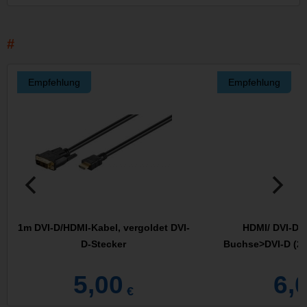
Empfehlung
Empfehlung
1m DVI-D/HDMI-Kabel, vergoldet DVI-
HDMI/ DVI-D 1
D-Stecker
Buchse>DVI-D (24
5,00
6,
€