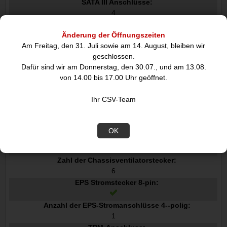
SATA III Anschlüsse:
4
USB 3.2 Gen 2x2-Anschlüsse:
Änderung der Öffnungszeiten
1
Am Freitag, den 31. Juli sowie am 14. August, bleiben wir
Front Panel Audiostecker:
geschlossen.
Dafür sind wir am Donnerstag, den 30.07., und am 13.08.
Frontpanel-Stecker:
von 14.00 bis 17.00 Uhr geöffnet.
ATX Stromstecker 24-pol.:
Ihr CSV-Team
CPU Ventilatorstecker:
OK
Anzahl der CPU-Lüfteranschlüsse:
2
Zahl der Chassisventilatorstecker:
6
EPS Stromstecker 8-pin:
Anzahl der EPS-Stromanschlüsse 4--polig:
1