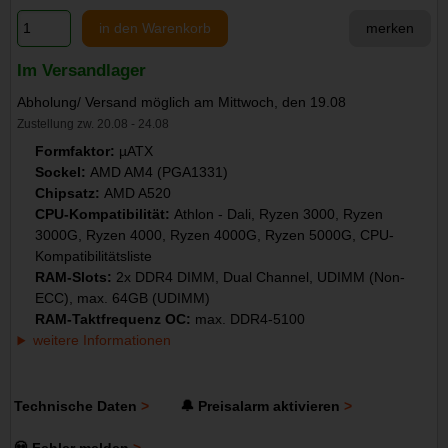
in den Warenkorb
merken
Im Versandlager
Abholung/ Versand möglich am Mittwoch, den 19.08
Zustellung zw. 20.08 - 24.08
Formfaktor:
µATX
Sockel:
AMD AM4 (PGA1331)
Chipsatz:
AMD A520
CPU-Kompatibilität:
Athlon - Dali, Ryzen 3000, Ryzen
3000G, Ryzen 4000, Ryzen 4000G, Ryzen 5000G, CPU-
Kompatibilitätsliste
RAM-Slots:
2x DDR4 DIMM, Dual Channel, UDIMM (Non-
ECC), max. 64GB (UDIMM)
RAM-Taktfrequenz OC:
max. DDR4-5100
weitere Informationen
Technische Daten
🔔 Preisalarm aktivieren