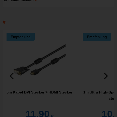
💀 Fehler melden
Empfehlung
Empfehlung
5m Kabel DVI Stecker > HDMI Stecker
1m Ultra High-Spe
stec
11,90
10,
€