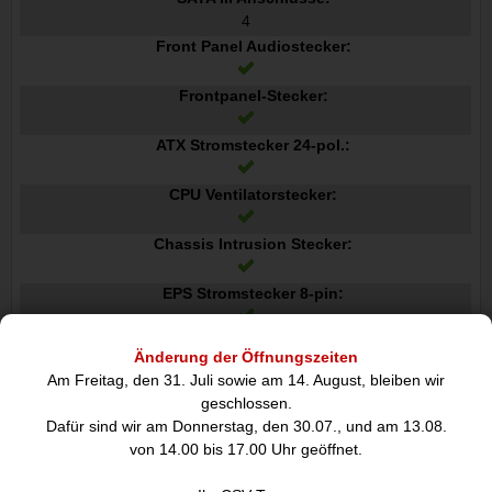
4
Front Panel Audiostecker:
Frontpanel-Stecker:
ATX Stromstecker 24-pol.:
CPU Ventilatorstecker:
Chassis Intrusion Stecker:
EPS Stromstecker 8-pin:
TPM-Anschluss:
Änderung der Öffnungszeiten
Am Freitag, den 31. Juli sowie am 14. August, bleiben wir
12-V-Stromanschluss:
geschlossen.
Dafür sind wir am Donnerstag, den 30.07., und am 13.08.
E/A-Anschlüsse auf der Rückseite
von 14.00 bis 17.00 Uhr geöffnet.
Anzahl USB 2.0 Anschlüsse: