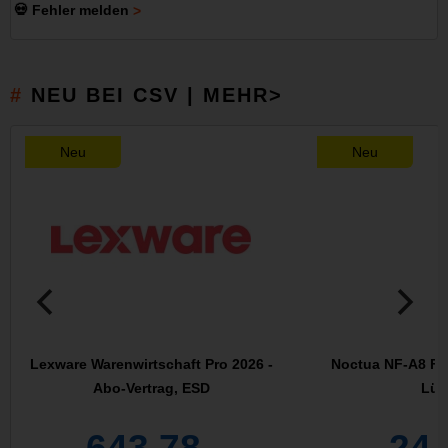
💀 Fehler melden
NEU BEI CSV | MEHR>
Neu
Neu
Lexware Warenwirtschaft Pro 2026 -
Noctua NF-A8 FLX
Abo-Vertrag, ESD
Lüft
643,78
24,