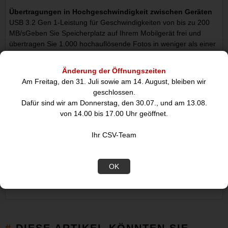
Übertragungen in Hochgeschwindigkeit zwischen Geräten
USB 3.2 Gen 1-Leistung für Geschwindigkeiten von bis zu 200
MB/sGeben Sie Speicherplatz auf Ihrem Mobilgerät frei und
übertragen Sie 1.000 hochauflösende Fotos in weniger als einer
Minute auf Ihren Computer!
Änderung der Öffnungszeiten
Mehr speichern
Am Freitag, den 31. Juli sowie am 14. August, bleiben wir
Kapazitäten von bis zu 256 GB für zusätzlichen Speicherplatz
geschlossen.
unterwegs.
Dafür sind wir am Donnerstag, den 30.07., und am 13.08.
von 14.00 bis 17.00 Uhr geöffnet.
Duo-Anschlüsse für maximale Kompatibilität
USB Typ-C- und Typ-A-Anschlüsse für vielseitige und
Ihr CSV-Team
zuverlässige Dateifreigabe und -speicherung.
Auffällige Form
OK
Farbige, drehbare Kappe zum Schutz des reversiblen USB Typ-
C-Anschlusses.
DIESE ARTIKEL KÖNNTEN SIE