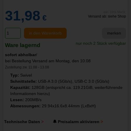
31,98
inkl. 19% MwSt.
€
Versand ab: siehe Shop
in den Warenkorb
merken
nur noch 2 Stück verfügbar
Ware lagernd
sofort abholbar
/
bei Bestellung Versand am Montag, den 10.08
Zustellung zw. 11.08 - 13.08
Typ:
Swivel
Schnittstelle:
USB-A 3.0 (5Gb/s), USB-C 3.0 (5Gb/s)
Kapazität:
128GB (entspricht ca. 119.21GiB, weiterführende
Informationen hierzu)
Lesen:
200MB/s
Abmessungen:
29.94x16.6x8.44mm (LxBxH)
Technische Daten
🔔 Preisalarm aktivieren