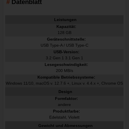
Datenblatt
Leistungen
Kapazität:
128 GB
Geräteschnittstelle:
USB Type-A / USB Type-C
USB-Version:
3.2 Gen 1 3.1 Gen 1
Lesegeschwindigkeit:
200 MB/s
Kompatible Betriebssysteme:
Windows 11/10, macOS v. 12.7.6 +, Linux v. 4.4.x +, Chrome OS
Design
Formfaktor:
andere
Produktfarbe:
Edelstahl, Violett
Gewicht und Abmessungen