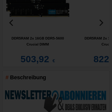
DDR5RAM 2x 16GB DDR5-5600
DDR5RAM 2x 32
Crucial DIMM
Crucia
503,92
822
€
Beschreibung