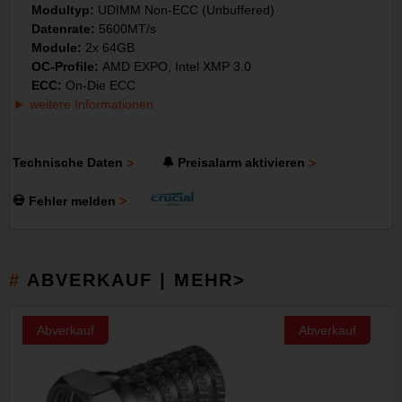
Modultyp:
UDIMM Non-ECC (Unbuffered)
Datenrate:
5600MT/s
Module:
2x 64GB
OC-Profile:
AMD EXPO, Intel XMP 3.0
ECC:
On-Die ECC
weitere Informationen
Technische Daten
🔔 Preisalarm aktivieren
💀 Fehler melden
ABVERKAUF | MEHR>
Abverkauf
Abverkauf