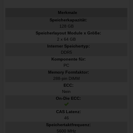
Merkmale
Speicherkapazität:
128 GB
Speicherlayout Module x Größe:
2 x 64 GB
Interner Speichertyp:
DDR5
Komponente für:
PC
Memory Formfaktor:
288-pin DIMM
ECC:
Nein
On-Die ECC:
CAS Latenz:
46
Speichertaktfrequenz:
5600 MHz