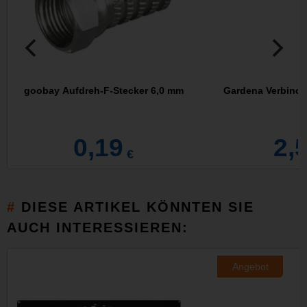
goobay Aufdreh-F-Stecker 6,0 mm
Gardena Verbinder
V
0,19
2,
€
DIESE ARTIKEL KÖNNTEN SIE
AUCH INTERESSIEREN:
Angebot