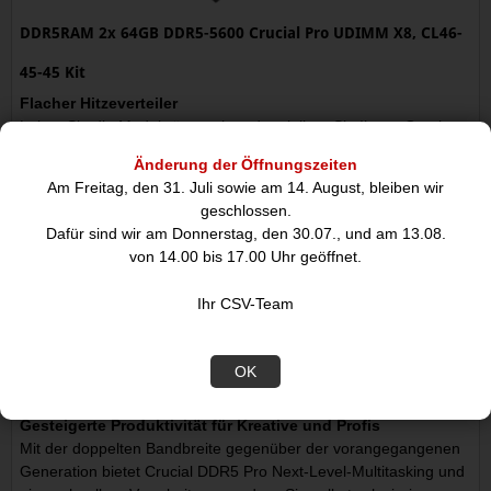
DDR5RAM 2x 64GB DDR5-5600 Crucial Pro UDIMM X8, CL46-
45-45 Kit
Flacher Hitzeverteiler
Leiten Sie die Modulwärme ab und verleihen Sie Ihrem Gaming-
Rig einen smarten, trendigen Touch.
Änderung der Öffnungszeiten
Dank unseres integrierten flachen Hitzeverteilers passt der
Am Freitag, den 31. Juli sowie am 14. August, bleiben wir
Crucial DDR5 Pro sogar in kleinere PCs.
geschlossen.
Dafür sind wir am Donnerstag, den 30.07., und am 13.08.
Benutzerfreundlicher Speicher für Gaming-Rigs
von 14.00 bis 17.00 Uhr geöffnet.
1,88-mal schneller als DDR4, um die Bildwiederholrate beim
Gaming zu beschleunigen und Bildschirmrisse zu vermeiden.
Ihr CSV-Team
Upgraden Sie Ihr Gaming-Rig mit unserem smarten Design,
ohne sich mit B/E-Dies, LEDs, oder den Risiken von
Übertaktungsgeschwindigkeiten oder Latenzoptimierung
OK
auseinandersetzen zu müssen.
Gesteigerte Produktivität für Kreative und Profis
Mit der doppelten Bandbreite gegenüber der vorangegangenen
Generation bietet Crucial DDR5 Pro Next-Level-Multitasking und