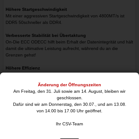
Höhere Startgeschwindigkeit
Mit einer aggressiven Startgeschwindigkeit von 4800MT/s ist
DDR5 50schneller als DDR4.
Verbesserte Stabilität bei Übertaktung
On-Die ECC ODECC hilft beim Erhalt der Datenintegrität und hält
damit die ultimative Leistung aufrecht, während du an die
Grenzen gehst!
Höhere Effizienz
Dank der doppelten Anzahl an Bänken und Burst-Längen sowie
zwei unabhängigen 32Bit-Subkanälen glänzt die
Änderung der Öffnungszeiten
aussergewöhnliche Datenverarbeitung von DDR5 bei den
Am Freitag, den 31. Juli sowie am 14. August, bleiben wir
neuesten Games, Programmen und anspruchsvollen
geschlossen.
Anwendungen.
Dafür sind wir am Donnerstag, den 30.07., und am 13.08.
von 14.00 bis 17.00 Uhr geöffnet.
Intel XMP 3,0 zertifiziert
Fortschrittliche voroptimierte Timings, Geschwindigkeiten und
Ihr CSV-Team
Spannungen für Übertaktungsleistung und Speichern neuer
benutzerdefinierter Profile durch den Einsatz eines