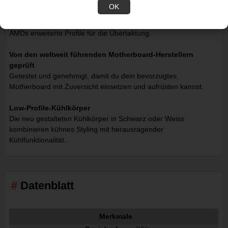
programmierbaren PMIC.
OK
AMD EXPOzertifiziert
AMDs erweiterte Profile für die Übertaktung.
Von den weltweit führenden Motherboard-Herstellern
geprüft
Getestet und genehmigt, damit du dein bevorzugtes
Motherboard mit Zuversicht einsetzen und aufrüsten kannst.
Low-Profile-Kühlkörper
Die neu gestalteten Kühlkörper in Schwarz oder Weiss
kombinieren kühnes Styling mit herausragender
Kühlfunktionalität.
Datenblatt
Merkmale