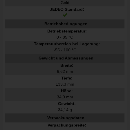
Gold
JEDEC-Standard:
Betriebsbedingungen
Betriebstemperatur:
0 - 85 °C
Temperaturbereich bei Lagerung:
-55 - 100 °C
Gewicht und Abmessungen
Breite:
6,62 mm
Tiefe:
133,3 mm
Höhe:
34,9 mm
Gewicht:
34,14 g
Verpackungsdaten
Verpackungsbreite: