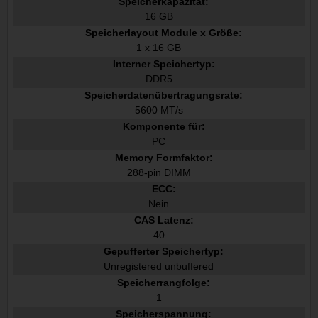
Speicherkapazität:
16 GB
Speicherlayout Module x Größe:
1 x 16 GB
Interner Speichertyp:
DDR5
Speicherdatenübertragungsrate:
5600 MT/s
Komponente für:
PC
Memory Formfaktor:
288-pin DIMM
ECC:
Nein
CAS Latenz:
40
Gepufferter Speichertyp:
Unregistered unbuffered
Speicherrangfolge:
1
Speicherspannung: