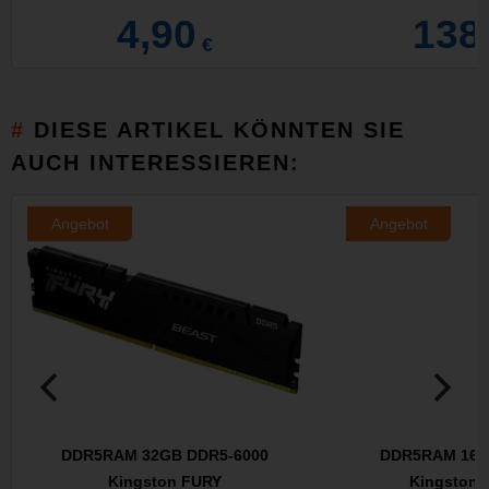
4,90
138
€
DIESE ARTIKEL KÖNNTEN SIE
AUCH INTERESSIEREN:
Angebot
Angebot
DDR5RAM 32GB DDR5-6000
DDR5RAM 16G
Kingston FURY
Kingston 