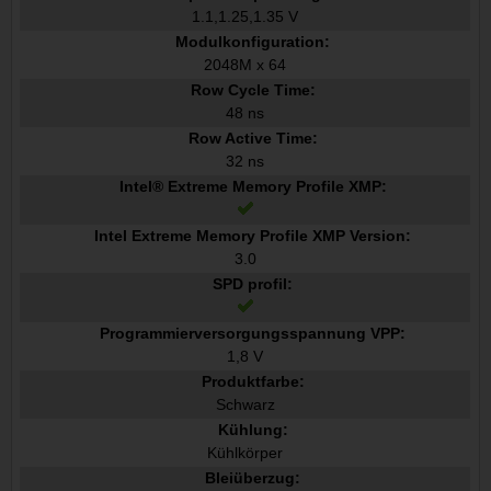
1.1,1.25,1.35 V
Modulkonfiguration:
2048M x 64
Row Cycle Time:
48 ns
Row Active Time:
32 ns
Intel® Extreme Memory Profile XMP:
Intel Extreme Memory Profile XMP Version:
3.0
SPD profil:
Programmierversorgungsspannung VPP:
1,8 V
Produktfarbe:
Schwarz
Kühlung:
Kühlkörper
Bleiüberzug: