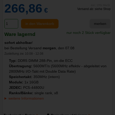
266,86
inkl. 19% MwSt.
€
Versand ab: siehe Shop
in den Warenkorb
merken
nur noch 2 Stück verfügbar
Ware lagernd
sofort abholbar
/
bei Bestellung Versand
morgen
, den 07.08
Zustellung zw. 10.08 - 12.08
Typ:
DDR5 DIMM 288-Pin, on-die ECC
Übertragung:
5600MT/s (5600MHz effektiv - abgeleitet von
2800MHz I/O-Takt mit Double Data Rate)
Speichertakt:
350MHz (intern)
Module:
1x 16GB
JEDEC:
PC5-44800U
Ranks/Bänke:
single rank, x8
weitere Informationen