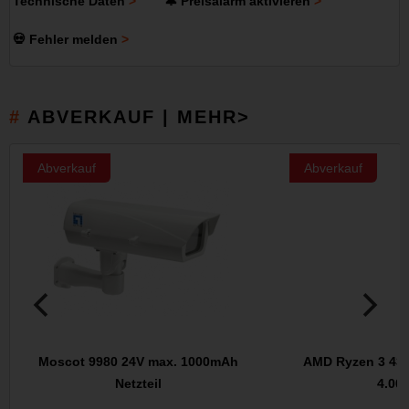
Technische Daten
🔔 Preisalarm aktivieren
💀 Fehler melden
ABVERKAUF | MEHR>
Abverkauf
Abverkauf
Moscot 9980 24V max. 1000mAh
AMD Ryzen 3 4300
Netzteil
4.00