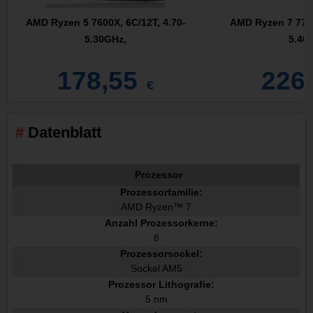
AMD Ryzen 5 7600X, 6C/12T, 4.70-
AMD Ryzen 7 7700
5.30GHz,
5.40
178,55
226
€
Datenblatt
Prozessor
Prozessorfamilie:
AMD Ryzen™ 7
Anzahl Prozessorkerne:
8
Prozessorsockel:
Sockel AM5
Prozessor Lithografie:
5 nm