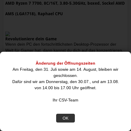
AMD Ryzen 7 7700, 8C/16T, 3.80-5.30GHz, boxed, Sockel AMD
AM5 (LGA1718), Raphael CPU
Revolutioniere dein Game
Wenn dein PC den fortschrittlichsten Desktop-Prozessor der
Welt für Gamer hat, dann kannst du dich auf das konzentrieren,
was wirklich wichtig ist: den Sieg auf dem digitalen Schlachtfeld.
Egal, ob beim Spielen neuester Titel oder beim Wiederaufleben
Änderung der Öffnungszeiten
von Klassikern, die AMD Ryzen7000-Serie Prozessoren sind
Am Freitag, den 31. Juli sowie am 14. August, bleiben wir
Gaming-Kraftpakete mit Zen 4-High-Performance-Kernen. Mit
geschlossen.
bis zu 16 Kernen, 32 Threads, Boost-Taktratenvon bis zu 5,7
Dafür sind wir am Donnerstag, den 30.07., und am 13.08.
GHz2 und bis zu 80 MB Cache bieten AMD Ryzen 7000-Serie
von 14.00 bis 17.00 Uhr geöffnet.
Prozessoren bahnbrechende Performance.
Ihr CSV-Team
Die neuesten Technologien
Ob beim 3D-Rendering einer Szene mit vielen Polygonen, beim
OK
Exportieren riesiger Videodateien oder der Visualisierung eines
architektonischen TraumsAMD Ryzen7000-Serie Prozessoren