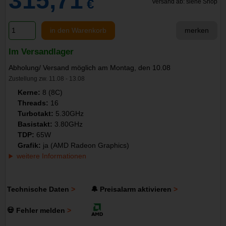
315,71
€
Versand ab: siehe Shop
in den Warenkorb
merken
Im Versandlager
Abholung/ Versand möglich am Montag, den 10.08
Zustellung zw. 11.08 - 13.08
Kerne:
8 (8C)
Threads:
16
Turbotakt:
5.30GHz
Basistakt:
3.80GHz
TDP:
65W
Grafik:
ja (AMD Radeon Graphics)
weitere Informationen
Technische Daten
🔔 Preisalarm aktivieren
💀 Fehler melden