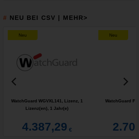
NEU BEI CSV | MEHR>
Neu
Neu
WatchGuard WGVXL141, Lizenz, 1
WatchGuard Fire
Lizenz(en), 1 Jahr(e)
4.387,29
2.70
€