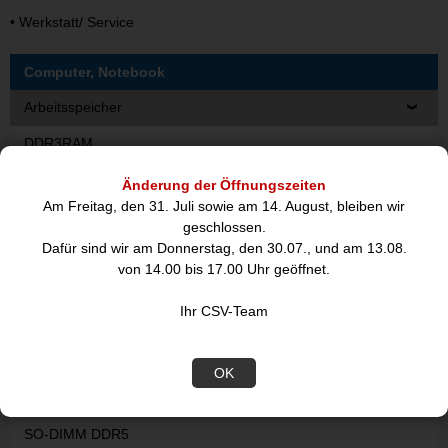
•
Werkstatt/ Service
Computer, Notebook
Arbeitsspeicher
DDR3RAM
DDR3RAM-KIT
Änderung der Öffnungszeiten
Am Freitag, den 31. Juli sowie am 14. August, bleiben wir
DDR4RAM
geschlossen.
Dafür sind wir am Donnerstag, den 30.07., und am 13.08.
DDR4RAM-KIT
von 14.00 bis 17.00 Uhr geöffnet.
DDR5RAM
Ihr CSV-Team
DDR5RAM-KIT
SO-DIMM DDR3
OK
SO-DIMM DDR4
SO-DIMM DDR5