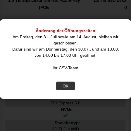
1.0 TB SSD Lexar NM790, M.2/M-Key
2.0 TB SSD Lexar 
(PCIe
(PC
186,12
270
€
Änderung der Öffnungszeiten
Am Freitag, den 31. Juli sowie am 14. August, bleiben wir
geschlossen.
Datenblatt
Dafür sind wir am Donnerstag, den 30.07., und am 13.08.
von 14.00 bis 17.00 Uhr geöffnet.
Merkmale
Ihr CSV-Team
SSD Speicherkapazität:
4 TB
SSD-Formfaktor:
OK
M.2
Schnittstelle:
PCI Express 5.0
NVMe:
Speichertyp:
3D TLC NAND