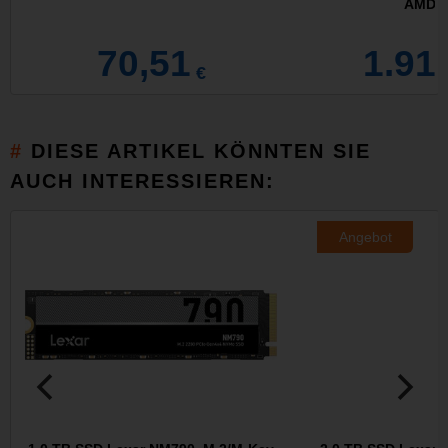
AMD R
70,51
1.91
€
DIESE ARTIKEL KÖNNTEN SIE
AUCH INTERESSIEREN:
Angebot