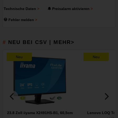
Technische Daten
🔔 Preisalarm aktivieren
💀 Fehler melden
NEU BEI CSV | MEHR>
Neu
Neu
23.8 Zoll iiyama X2491HS-B1, 60,5cm
Lenovo LOQ Tow