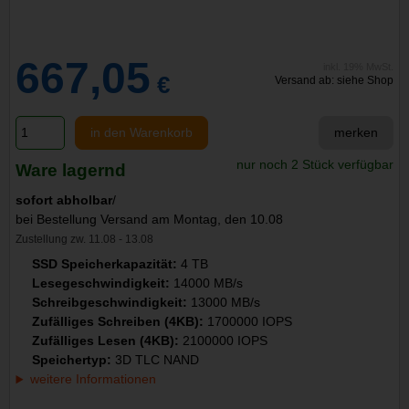
667,05
inkl. 19% MwSt.
€
Versand ab: siehe Shop
in den Warenkorb
merken
nur noch 2 Stück verfügbar
Ware lagernd
sofort abholbar
/
bei Bestellung Versand am Montag, den 10.08
Zustellung zw. 11.08 - 13.08
SSD Speicherkapazität:
4 TB
Lesegeschwindigkeit:
14000 MB/s
Schreibgeschwindigkeit:
13000 MB/s
Zufälliges Schreiben (4KB):
1700000 IOPS
Zufälliges Lesen (4KB):
2100000 IOPS
Speichertyp:
3D TLC NAND
weitere Informationen