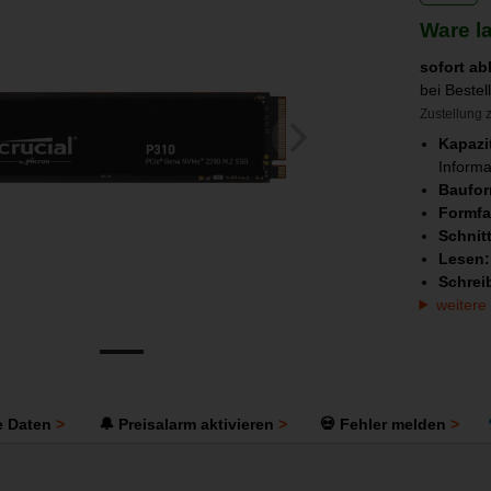
Ware l
sofort ab
bei Beste
Zustellung z
Kapazi
Informa
Baufo
Formfa
Schnitt
Lesen
Schrei
weitere
e Daten
🔔 Preisalarm aktivieren
💀 Fehler melden