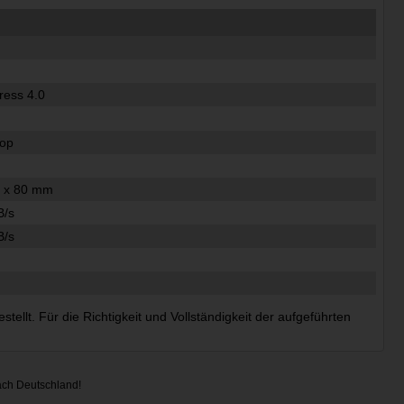
ress 4.0
top
2 x 80 mm
B/s
B/s
ellt. Für die Richtigkeit und Vollständigkeit der aufgeführten
ach Deutschland!