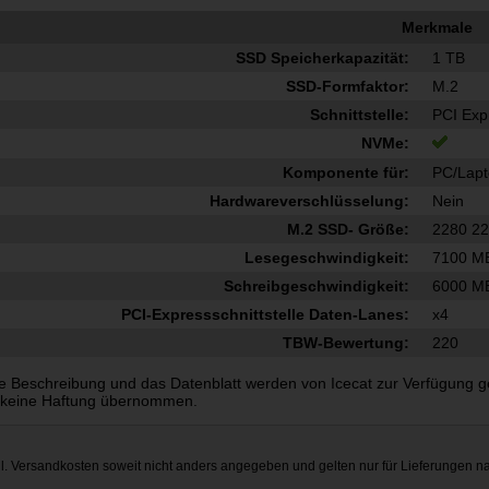
Merkmale
SSD Speicherkapazität:
1 TB
SSD-Formfaktor:
M.2
Schnittstelle:
PCI Exp
NVMe:
Komponente für:
PC/Lap
Hardwareverschlüsselung:
Nein
M.2 SSD- Größe:
2280 2
Lesegeschwindigkeit:
7100 M
Schreibgeschwindigkeit:
6000 M
PCI-Expressschnittstelle Daten-Lanes:
x4
TBW-Bewertung:
220
e Beschreibung und das Datenblatt werden von Icecat zur Verfügung gest
 keine Haftung übernommen.
gl.
Versandkosten
soweit nicht anders angegeben und gelten nur für Lieferungen n