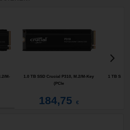
.2/M-
1.0 TB SSD Crucial P310, M.2/M-Key
1 TB SSD C
(PCIe
184,75
2
€