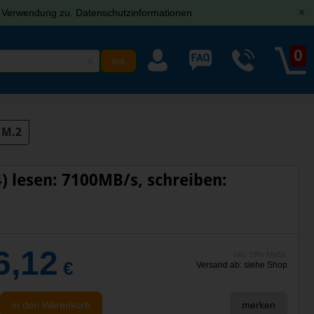
r Verwendung zu.
Datenschutzinformationen
[x]
0
X
 M.2
4) lesen: 7100MB/s, schreiben:
6,12
inkl. 19% MwSt.
€
Versand ab: siehe Shop
in den Warenkorb
merken