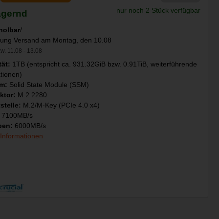
nur noch 2 Stück verfügbar
agernd
holbar
/
llung Versand am Montag, den 10.08
w. 11.08 - 13.08
tät:
1TB (entspricht ca. 931.32GiB bzw. 0.91TiB, weiterführende
tionen)
rm:
Solid State Module (SSM)
ktor:
M.2 2280
stelle:
M.2/M-Key (PCIe 4.0 x4)
:
7100MB/s
ben:
6000MB/s
 Informationen