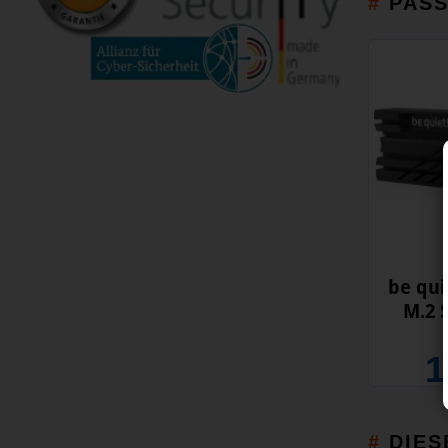
PAS
be qui
M.2 
1
DIES