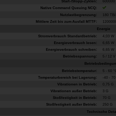
Start-/Stopp-Zyklen:
600000
Native Command Queuing NCQ:
Nutzlastbegrenzung:
180 TB/
Mittlere Zeit bis zum Ausfall MTTF:
120000
Energie
Stromverbrauch Standardbetrieb:
4,03 W
Energieverbrauch lesen:
6,65 W
Energieverbrauch schreiben:
6,65 W
Betriebsspannung:
5 / 12 V
Betriebsbedingu
Betriebstemperatur:
5 - 60 °
Temperaturbereich bei Lagerung:
-40 - 70
Vibrationen in Betrieb:
0,75 G
Vibrationen außer Betrieb:
3 G
Stoßfestigkeit in Betrieb:
70 G
Stoßfestigkeit außer Betrieb:
250 G
Technische Deta