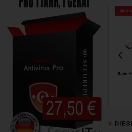
Abverk
0,5m H
DIES