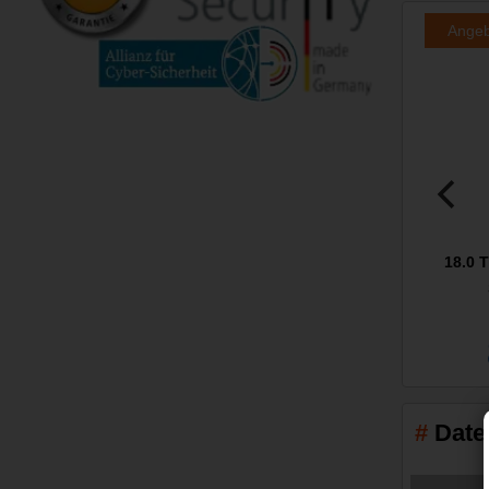
Ange
18.0 
Date