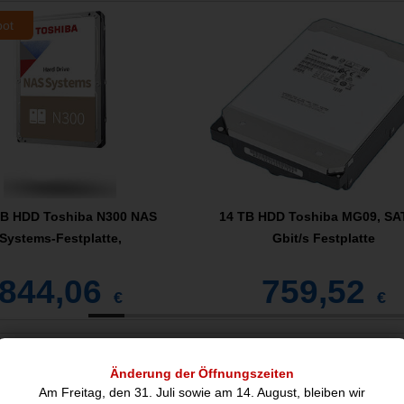
bot
TB HDD Toshiba N300 NAS
14 TB HDD Toshiba MG09, SA
Systems-Festplatte,
Gbit/s Festplatte
844,06
759,52
€
€
nblatt
Änderung der Öffnungszeiten
Am Freitag, den 31. Juli sowie am 14. August, bleiben wir