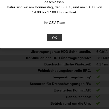
Merkmale
geschlossen.
Dafür sind wir am Donnerstag, den 30.07., und am 13.08. von
HDD Kapazität:
14 TB
14.00 bis 17.00 Uhr geöffnet.
HDD Geschwindigkeit:
7200 R
HDD Größe:
3.5"
Ihr CSV-Team
Schnittstelle:
Serial AT
Typ:
HDD
OK
Komponente für:
NAS
Puffergröße Speicherlaufwerk:
512 MB
Übertragungsrate HDD Schnittstelle:
6 Gbit/s
Kontinuierliche HDD Übertragungsrate:
281 MiB
Durchschnittliche Wartezeit:
4,17 ms
Fehlerbehebungskontrolle ERC:
Temperaturregulierung:
Sensoren für Drehschwingungen RV:
Erweitertes Format AF:
Schocksensor:
Betrieb rund um die Uhr: