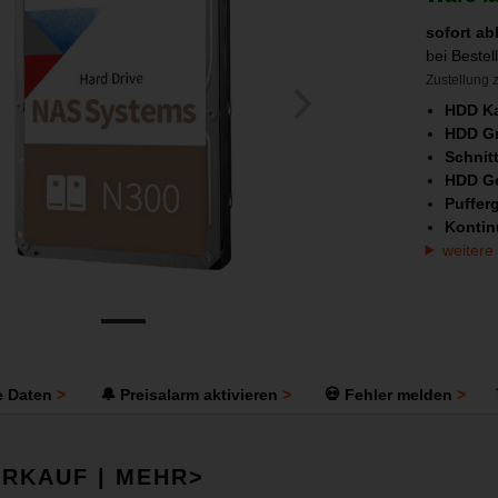
sofort ab
bei Beste
Zustellung z
HDD Ka
HDD G
Schnitt
HDD Ge
Puffer
Kontin
weitere
e Daten
🔔 Preisalarm aktivieren
💀 Fehler melden
RKAUF | MEHR>