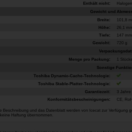
Enthält nicht:
Haloge
Gewicht und Abmes
Breite:
101,8 
Höhe:
26,1 m
Tiefe:
147 m
Gewicht:
720 g
Verpackungsda
Menge pro Packung:
1 Stück
Sonstige Funkti
Toshiba Dynamic-Cache-Technologie:
Toshiba Stable-Platter-Technologie:
Garantiezeit:
3 Jahre
Konformitätsbescheinigungen:
CE, Ro
e Beschreibung und das Datenblatt werden von Icecat zur Verfügung gest
 keine Haftung übernommen.