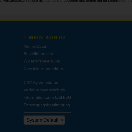
gl.
Versandkosten
soweit nicht anders angegeben und gelten nur für Lieferungen n
MEIN KONTO
Meine Daten
Bestellübersicht
Widerrufsbelehrung
Newsletter anmelden
CSV Systemstatus
Verfahrensverzeichnis
Information zum ElektroG
Entsorgungsbestimmung