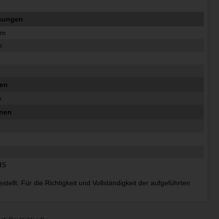
n
sungen
mm
m
m
ten
e
onen
HS
ellt. Für die Richtigkeit und Vollständigkeit der aufgeführten