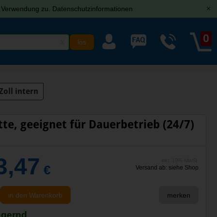
r Verwendung zu.
Datenschutzinformationen
[x]
0
X
Zoll intern
te, geeignet für Dauerbetrieb (24/7)
3,47
inkl. 19% MwSt.
€
Versand ab: siehe Shop
in den Warenkorb
merken
agernd