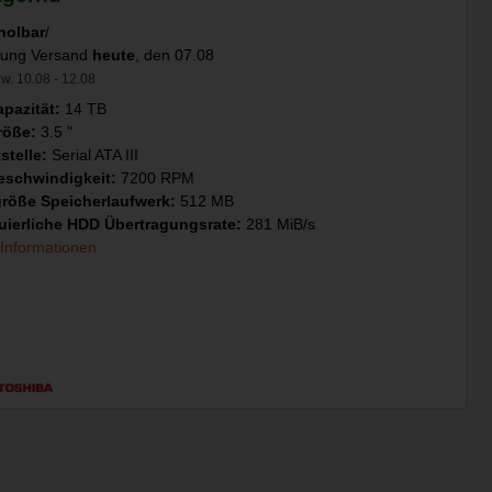
holbar
/
llung Versand
heute
, den 07.08
w. 10.08 - 12.08
pazität:
14 TB
röße:
3.5 "
stelle:
Serial ATA III
schwindigkeit:
7200 RPM
größe Speicherlaufwerk:
512 MB
uierliche HDD Übertragungsrate:
281 MiB/s
 Informationen