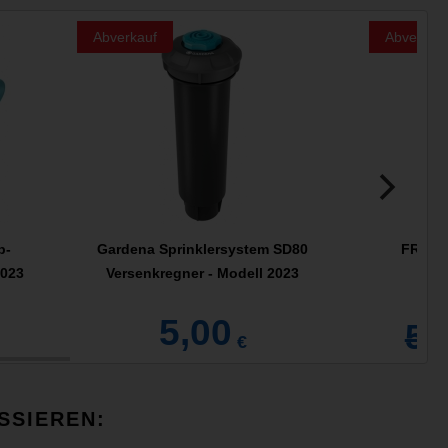
Abverkauf
Abverkau
p-
Gardena Sprinklersystem SD80
FRITZ!
2023
Versenkregner - Modell 2023
5,00
59
€
SSIEREN: