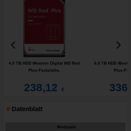
4.0 TB HDD Western Digital WD Red
6.0 TB HDD Wester
Plus-Festplatte,
Plus-Fes
238,12
336
€
Datenblatt
Merkmale