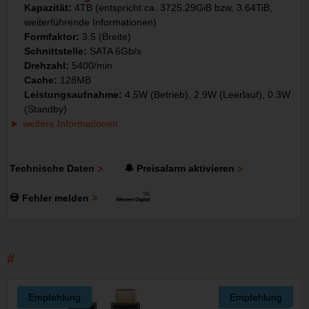
Kapazität:
4TB (entspricht ca. 3725.29GiB bzw. 3.64TiB,
weiterführende Informationen)
Formfaktor:
3.5 (Breite)
Schnittstelle:
SATA 6Gb/s
Drehzahl:
5400/min
Cache:
128MB
Leistungsaufnahme:
4.5W (Betrieb), 2.9W (Leerlauf), 0.3W
(Standby)
weitere Informationen
Technische Daten
🔔 Preisalarm aktivieren
💀 Fehler melden
Empfehlung
Empfehlung