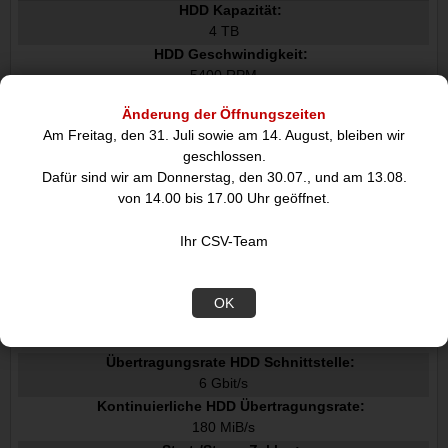
HDD Kapazität:
4 TB
HDD Geschwindigkeit:
5400 RPM
HDD Größe:
Änderung der Öffnungszeiten
3.5"
Am Freitag, den 31. Juli sowie am 14. August, bleiben wir
Schnittstelle:
geschlossen.
Serial ATA III
Dafür sind wir am Donnerstag, den 30.07., und am 13.08.
Typ:
von 14.00 bis 17.00 Uhr geöffnet.
HDD
Komponente für:
Ihr CSV-Team
PC
Hot-Swap:
Nein
OK
Puffergröße Speicherlaufwerk:
128 MB
Übertragungsrate HDD Schnittstelle:
6 Gbit/s
Kontinuierliche HDD Übertragungsrate:
180 MiB/s