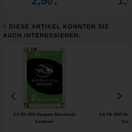
2,50
1,
€
DIESE ARTIKEL KÖNNTEN SIE
AUCH INTERESSIEREN:
2.0 TB HDD Seagate BarraCuda
4.0 TB HDD Sea
Compute
Comp