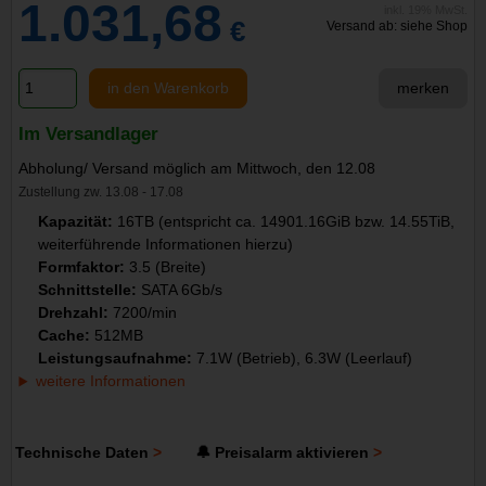
1.031,68
inkl. 19% MwSt.
€
Versand ab: siehe Shop
in den Warenkorb
merken
Im Versandlager
Abholung/ Versand möglich am Mittwoch, den 12.08
Zustellung zw. 13.08 - 17.08
Kapazität:
16TB (entspricht ca. 14901.16GiB bzw. 14.55TiB,
weiterführende Informationen hierzu)
Formfaktor:
3.5 (Breite)
Schnittstelle:
SATA 6Gb/s
Drehzahl:
7200/min
Cache:
512MB
Leistungsaufnahme:
7.1W (Betrieb), 6.3W (Leerlauf)
weitere Informationen
Technische Daten
🔔 Preisalarm aktivieren