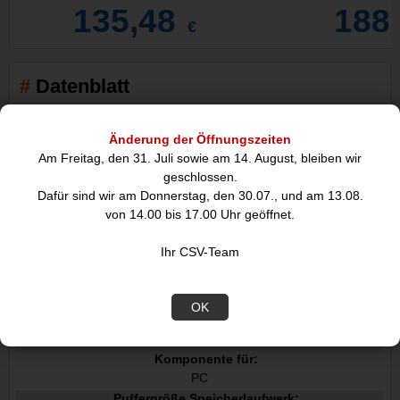
135,48
188
€
Datenblatt
Änderung der Öffnungszeiten
Merkmale
Am Freitag, den 31. Juli sowie am 14. August, bleiben wir
HDD Kapazität:
geschlossen.
16 TB
Dafür sind wir am Donnerstag, den 30.07., und am 13.08.
HDD Geschwindigkeit:
von 14.00 bis 17.00 Uhr geöffnet.
7200 RPM
HDD Größe:
Ihr CSV-Team
3.5"
Schnittstelle:
Serial ATA III
OK
Typ:
HDD
Komponente für:
PC
Puffergröße Speicherlaufwerk: