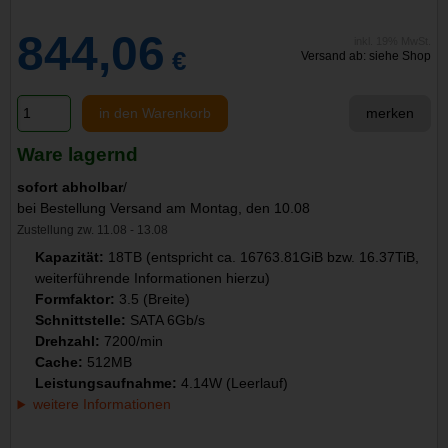
844,06
inkl. 19% MwSt.
€
Versand ab: siehe Shop
in den Warenkorb
merken
Ware lagernd
sofort abholbar
/
bei Bestellung Versand am Montag, den 10.08
Zustellung zw. 11.08 - 13.08
Kapazität:
18TB (entspricht ca. 16763.81GiB bzw. 16.37TiB,
weiterführende Informationen hierzu)
Formfaktor:
3.5 (Breite)
Schnittstelle:
SATA 6Gb/s
Drehzahl:
7200/min
Cache:
512MB
Leistungsaufnahme:
4.14W (Leerlauf)
weitere Informationen