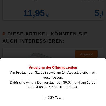
11,95
5,
€
DIESE ARTIKEL KÖNNTEN SIE
AUCH INTERESSIEREN:
Angebot
Änderung der Öffnungszeiten
Am Freitag, den 31. Juli sowie am 14. August, bleiben wir
geschlossen.
Dafür sind wir am Donnerstag, den 30.07., und am 13.08.
von 14.00 bis 17.00 Uhr geöffnet.
Ihr CSV-Team
14 TB HDD Toshiba MG09, SATA 6
4 TB HDD Toshib