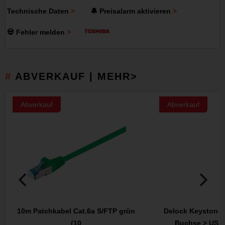
Technische Daten
🔔 Preisalarm aktivieren
💀 Fehler melden
ABVERKAUF | MEHR>
Abverkauf
Abverkauf
10m Patchkabel Cat.6a S/FTP grün
Delock Keystone 
(10
Buchse > USB 