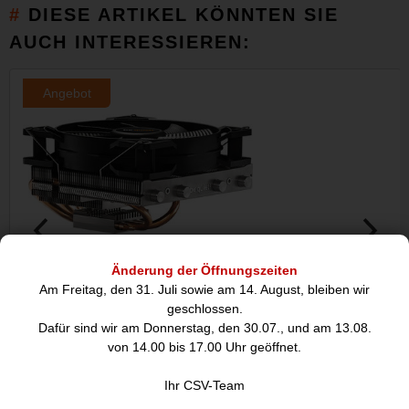
DIESE ARTIKEL KÖNNTEN SIE
AUCH INTERESSIEREN:
Angebot
Änderung der Öffnungszeiten
be quiet! Shadow Rock LP CPU-
be quiet! Dark Roc
Am Freitag, den 31. Juli sowie am 14. August, bleiben wir
geschlossen.
Lüfter,
Dafür sind wir am Donnerstag, den 30.07., und am 13.08.
von 14.00 bis 17.00 Uhr geöffnet.
57,32
61,
€
Ihr CSV-Team