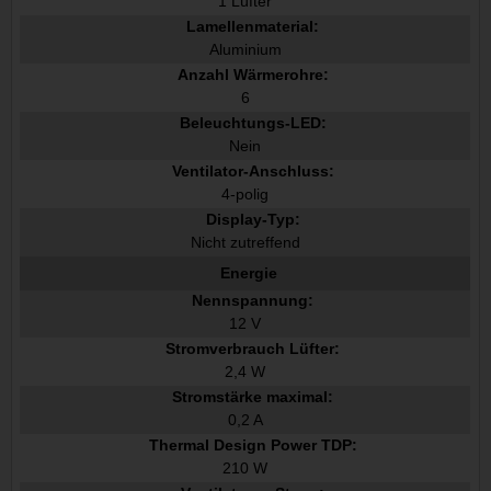
1 Lüfter
Lamellenmaterial:
Aluminium
Anzahl Wärmerohre:
6
Beleuchtungs-LED:
Nein
Ventilator-Anschluss:
4-polig
Display-Typ:
Nicht zutreffend
Energie
Nennspannung:
12 V
Stromverbrauch Lüfter:
2,4 W
Stromstärke maximal:
0,2 A
Thermal Design Power TDP:
210 W