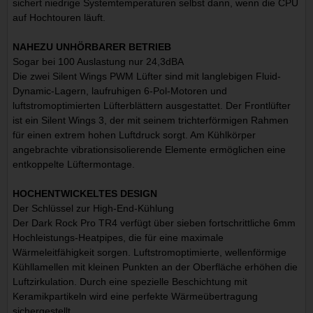
sichert niedrige Systemtemperaturen selbst dann, wenn die CPU
auf Hochtouren läuft.
NAHEZU UNHÖRBARER BETRIEB
Sogar bei 100 Auslastung nur 24,3dBA
Die zwei Silent Wings PWM Lüfter sind mit langlebigen Fluid-
Dynamic-Lagern, laufruhigen 6-Pol-Motoren und
luftstromoptimierten Lüfterblättern ausgestattet. Der Frontlüfter
ist ein Silent Wings 3, der mit seinem trichterförmigen Rahmen
für einen extrem hohen Luftdruck sorgt. Am Kühlkörper
angebrachte vibrationsisolierende Elemente ermöglichen eine
entkoppelte Lüftermontage.
HOCHENTWICKELTES DESIGN
Der Schlüssel zur High-End-Kühlung
Der Dark Rock Pro TR4 verfügt über sieben fortschrittliche 6mm
Hochleistungs-Heatpipes, die für eine maximale
Wärmeleitfähigkeit sorgen. Luftstromoptimierte, wellenförmige
Kühllamellen mit kleinen Punkten an der Oberfläche erhöhen die
Luftzirkulation. Durch eine spezielle Beschichtung mit
Keramikpartikeln wird eine perfekte Wärmeübertragung
sichergestellt.