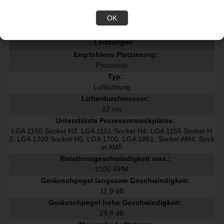
Datenblatt
OK
Leistungen
Empfohlene Platzierung:
Prozessor
Typ:
Luftkühlung
Lüfterdurchmesser:
12 cm
Unterstützte Prozessorsteckplätze:
LGA 1150 Socket H3, LGA 1151 Socket H4, LGA 1155 Socket H
2, LGA 1200 Socket H5, LGA 1700, LGA 1851, Sockel AM4, Sock
el AM5
Rotationsgeschwindigkeit max.:
2100 RPM
Geräuschpegel langsame Geschwindigkeit:
11,9 dB
Geräuschpegel hohe Geschwindigkeit:
29,8 dB