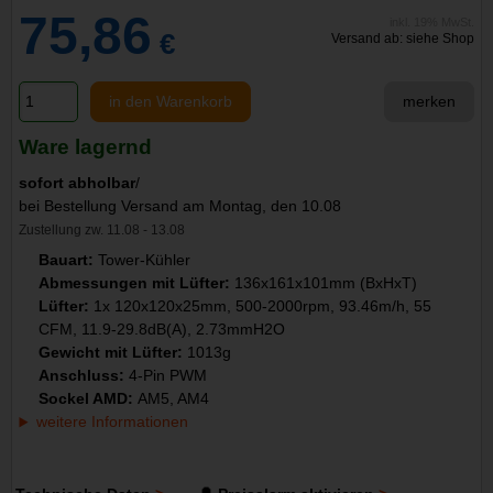
75,86
inkl. 19% MwSt.
€
Versand ab: siehe Shop
in den Warenkorb
merken
Ware lagernd
sofort abholbar
/
bei Bestellung Versand am Montag, den 10.08
Zustellung zw. 11.08 - 13.08
Bauart:
Tower-Kühler
Abmessungen mit Lüfter:
136x161x101mm (BxHxT)
Lüfter:
1x 120x120x25mm, 500-2000rpm, 93.46m/h, 55
CFM, 11.9-29.8dB(A), 2.73mmH2O
Gewicht mit Lüfter:
1013g
Anschluss:
4-Pin PWM
Sockel AMD:
AM5, AM4
weitere Informationen