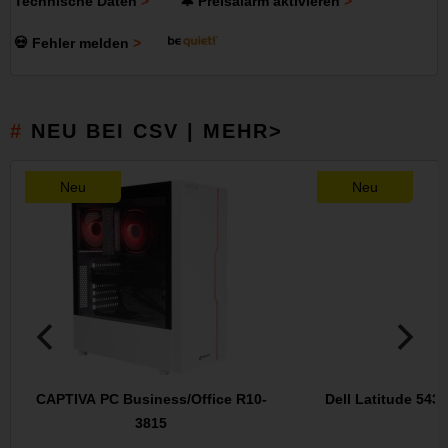
Technische Daten
🔔 Preisalarm aktivieren
💀 Fehler melden
NEU BEI CSV | MEHR>
Neu
Neu
CAPTIVA PC Business/Office R10-
Dell Latitude 543
3815
1