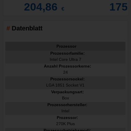
204,86
175
€
Datenblatt
Prozessor
Prozessorfamilie:
Intel Core Ultra 7
Anzahl Prozessorkerne:
24
Prozessorsockel:
LGA 1851 Socket V1
Verpackungsart:
Box
Prozessorhersteller:
Intel
Prozessor:
270K Plus
Prozessorbetriebsmodi: