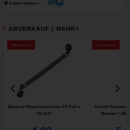
💀 Fehler melden
ABVERKAUF | MEHR>
Abverkauf
Abverkauf
Gardena Regneranschluss 3/4 Zoll x
Delock Keystone 
3/4 Zoll
Buchse > USB 