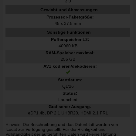
3.0
Gewicht und Abmessungen
Prozessor-Paketgröße:
45 x 37.5 mm
Sonstige Funktionen
Pufferspeicher L2:
40960 KB
RAM-Speicher maximal:
256 GB
AV1 kodieren/dekodieren:
Startdatum:
Q1'26
Status:
Launched
Grafischer Ausgang:
eDP1.4b, DP 2.1 UHBR20, HDMI 2.1 FRL
Hinweis: Die Beschreibung und das Datenblatt werden von
Icecat zur Verfügung gestellt. Für die Richtigkeit und
Vollständigkeit der aufgeführten Daten wird keine Haftung