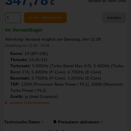
347,78
€
Versand ab: siehe Shop
in den Warenkorb
merken
Im Versandlager
Abholung/ Versand möglich am Dienstag, den 11.08
Zustellung zw. 12.08 - 16.08
Kerne:
24 (8P+16E)
Threads:
24 (8+16)
Turbotakt:
5.50GHz (Turbo Boost Max 3.0), 5.40GHz (Turbo
Boost 2.0), 5.40GHz (P-Core), 4.70GHz (E-Core)
Basistakt:
3.70GHz (P-Core), 3.20GHz (E-Core)
TDP:
125W (Processor Base Power / PL1), 250W (Maximum
Turbo Power / PL2)
Grafik:
ja (Intel Graphics)
weitere Informationen
Technische Daten
🔔 Preisalarm aktivieren