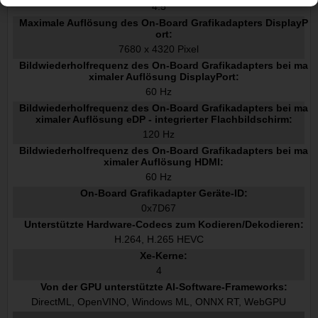
4.5
Maximale Auflösung des On-Board Grafikadapters DisplayP
ort:
7680 x 4320 Pixel
Bildwiederholfrequenz des On-Board Grafikadapters bei ma
ximaler Auflösung DisplayPort:
60 Hz
Bildwiederholfrequenz des On-Board Grafikadapters bei ma
ximaler Auflösung eDP - integrierter Flachbildschirm:
120 Hz
Bildwiederholfrequenz des On-Board Grafikadapters bei ma
ximaler Auflösung HDMI:
60 Hz
On-Board Grafikadapter Geräte-ID:
0x7D67
Unterstützte Hardware-Codecs zum Kodieren/Dekodieren:
H.264, H.265 HEVC
Xe-Kerne:
4
Von der GPU unterstützte AI-Software-Frameworks:
DirectML, OpenVINO, Windows ML, ONNX RT, WebGPU