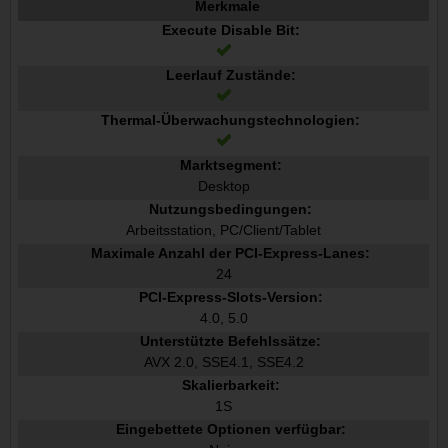
Merkmale
Execute Disable Bit:
Leerlauf Zustände:
Thermal-Überwachungstechnologien:
Marktsegment:
Desktop
Nutzungsbedingungen:
Arbeitsstation, PC/Client/Tablet
Maximale Anzahl der PCI-Express-Lanes:
24
PCI-Express-Slots-Version:
4.0, 5.0
Unterstützte Befehlssätze:
AVX 2.0, SSE4.1, SSE4.2
Skalierbarkeit:
1S
Eingebettete Optionen verfügbar: