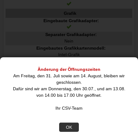
Grafik
Eingebaute Grafikadapter:
Separater Grafikadapter:
Nein
Eingebautes Grafikkartenmodell:
Intel-Grafik
Separates Grafikkartenmodell:
Nicht verfügbar
Änderung der Öffnungszeiten
On-Board Grafikadapter Basisfrequenz:
Am Freitag, den 31. Juli sowie am 14. August, bleiben wir
300 MHz
geschlossen.
Dafür sind wir am Donnerstag, den 30.07., und am 13.08.
Maximale dynamische Frequenz der On-Board Grafikadapte
r:
von 14.00 bis 17.00 Uhr geöffnet.
2000 MHz
Anzahl an unterstützen Displays On-Board-Grafik:
Ihr CSV-Team
4
On-Board Grafikadapter DirectX Version:
12.0
OK
On-Board Grafikadapter OpenGL Version: