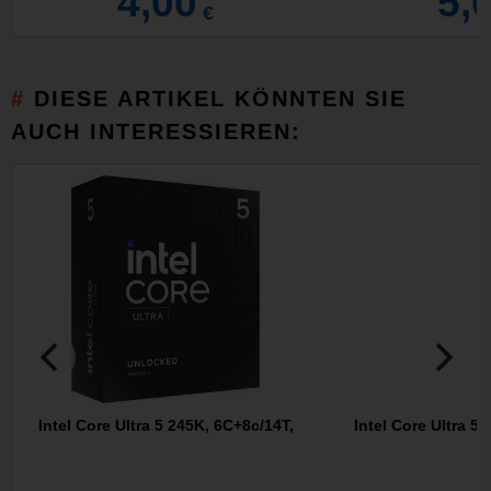
4,00
5,
€
DIESE ARTIKEL KÖNNTEN SIE
AUCH INTERESSIEREN:
Intel Core Ultra 5 245K, 6C+8c/14T,
Intel Core Ultra 5