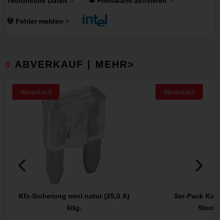
Technische Daten
🔔 Preisalarm aktivieren
💀 Fehler melden
ABVERKAUF | MEHR>
Abverkauf
Abverkauf
Kfz-Sicherung mini natur (25,0 A)
5er-Pack Kind
6tlg.
Steck