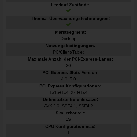
Leerlauf Zustände:
Thermal-Überwachungstechnologien:
Marktsegment:
Desktop
Nutzungsbedingungen:
PC/Client/Tablet
Maximale Anzahl der PCI-Express-Lanes:
20
PCI-Express-Slots-Version:
4.0, 5.0
PCI Express Konfigurationen:
1x16+1x4, 2x8+1x4
Unterstützte Befehlssätze:
AVX 2.0, SSE4.1, SSE4.2
Skalierbarkeit:
1S
CPU Konfiguration max:
1