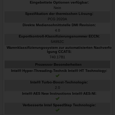
Eingebettete Optionen verfügbar:
Nein
Spezifikation der thermischen Lösung:
PCG 2020A
Direkte Medienschnittstelle DMI Revision:
4.0
Exportkontroll-Klassifizierungsnummer ECCN:
5A992C
Warenklassifizierungssystem zur automatisierten Nachverfo
lgung CCATS:
740.17B1
Prozessor Besonderheiten
Intel® Hyper-Threading-Technik Intel® HT Technology:
Intel® Turbo-Boost-Technologie:
2.0
Intel® AES New Instructions Intel® AES-NI:
Verbesserte Intel SpeedStep Technologie: