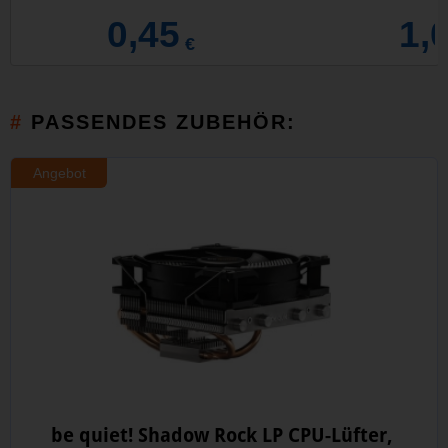
0,45
1,
€
PASSENDES ZUBEHÖR:
Angebot
be quiet! Shadow Rock LP CPU-Lüfter,