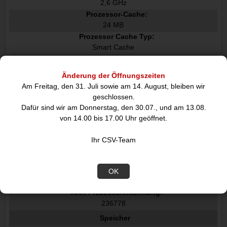
2,6 GHz
Prozessor-Cache:
24 MB
Prozessor Cache Typ:
Smart Cache
Grundleistung des Prozessors:
125 W
Änderung der Öffnungszeiten
Maximale Turboleistung:
Am Freitag, den 31. Juli sowie am 14. August, bleiben wir
181 W
geschlossen.
Stepping:
Dafür sind wir am Donnerstag, den 30.07., und am 13.08.
B0
von 14.00 bis 17.00 Uhr geöffnet.
Maximale Anzahl DMI-Spuren:
8
Ihr CSV-Team
Durch den Prozessor max unterstützte Speicherbandbreite:
89,6 GB/s
Prozessor Codename:
OK
Raptor Lake
ARK Prozessorerkennung:
236778
Speicher