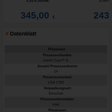
3.20-5.30GHz,
3.70-4.
345,00
243
€
Datenblatt
Prozessor
Prozessorfamilie:
Intel® Core™ i5
Anzahl Prozessorkerne:
14
Prozessorsockel:
LGA 1700
Verpackungsart:
Einschub
Prozessorhersteller:
Intel
Prozessor: