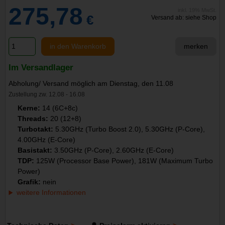
275,78
inkl. 19% MwSt.
€
Versand ab: siehe Shop
in den Warenkorb
merken
Im Versandlager
Abholung/ Versand möglich am Dienstag, den 11.08
Zustellung zw. 12.08 - 16.08
Kerne:
14 (6C+8c)
Threads:
20 (12+8)
Turbotakt:
5.30GHz (Turbo Boost 2.0), 5.30GHz (P-Core),
4.00GHz (E-Core)
Basistakt:
3.50GHz (P-Core), 2.60GHz (E-Core)
TDP:
125W (Processor Base Power), 181W (Maximum Turbo
Power)
Grafik:
nein
weitere Informationen