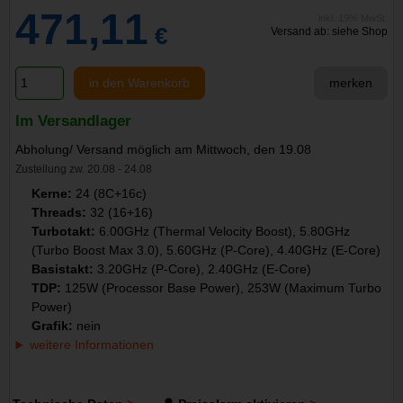
471,11
inkl. 19% MwSt.
€
Versand ab: siehe Shop
in den Warenkorb
merken
Im Versandlager
Abholung/ Versand möglich am Mittwoch, den 19.08
Zustellung zw. 20.08 - 24.08
Kerne:
24 (8C+16c)
Threads:
32 (16+16)
Turbotakt:
6.00GHz (Thermal Velocity Boost), 5.80GHz
(Turbo Boost Max 3.0), 5.60GHz (P-Core), 4.40GHz (E-Core)
Basistakt:
3.20GHz (P-Core), 2.40GHz (E-Core)
TDP:
125W (Processor Base Power), 253W (Maximum Turbo
Power)
Grafik:
nein
weitere Informationen