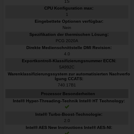
1S
CPU Konfiguration max:
1
Eingebettete Optionen verfügbar:
Nein
Spezifikation der thermischen Lösung:
PCG 2020A
Direkte Medienschnittstelle DMI Revision:
4.0
Exportkontroll-Klassifizierungsnummer ECCN:
5A992C
Warenklassifizierungssystem zur automatisierten Nachverfo
lgung CCATS:
740.17B1
Prozessor Besonderheiten
Intel® Hyper-Threading-Technik Intel® HT Technology:
Intel® Turbo-Boost-Technologie:
2.0
Intel® AES New Instructions Intel® AES-NI: