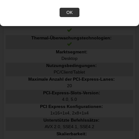
Merkmale
Execute Disable Bit:
OK
Leerlauf Zustände:
Thermal-Überwachungstechnologien:
Marktsegment:
Desktop
Nutzungsbedingungen:
PC/Client/Tablet
Maximale Anzahl der PCI-Express-Lanes:
20
PCI-Express-Slots-Version:
4.0, 5.0
PCI Express Konfigurationen:
1x16+1x4, 2x8+1x4
Unterstützte Befehlssätze:
AVX 2.0, SSE4.1, SSE4.2
Skalierbarkeit: