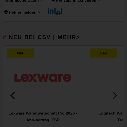
Technische Daten
🔔 Preisalarm aktivieren
💀 Fehler melden
NEU BEI CSV | MEHR>
Neu
Neu
Lexware Warenwirtschaft Pro 2026 -
Logitech Wave
Abo-Vertrag, ESD
Tasta