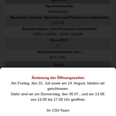
Speicherkanäle:
Zweikanalig
Maximaler interner Speicher, vom Prozessor unterstützt:
192 GB
Speichertypen, vom Prozessor unterstützt:
DDR4-SDRAM, DDR5-SDRAM
Ohne ECC:
Speicherbandbreite max.:
89,6 GB/s
Grafik
Eingebaute Grafikadapter:
Nein
Änderung der Öffnungszeiten
Separater Grafikadapter:
Am Freitag, den 31. Juli sowie am 14. August, bleiben wir
Nein
geschlossen.
Eingebautes Grafikkartenmodell:
Dafür sind wir am Donnerstag, den 30.07., und am 13.08.
Nicht verfügbar
von 14.00 bis 17.00 Uhr geöffnet.
Separates Grafikkartenmodell:
Ihr CSV-Team
Nicht verfügbar