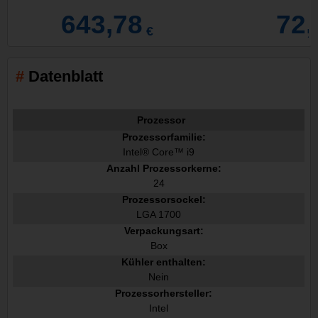
643,78
72,
€
Datenblatt
Prozessor
Prozessorfamilie:
Intel® Core™ i9
Anzahl Prozessorkerne:
24
Prozessorsockel:
LGA 1700
Verpackungsart:
Box
Kühler enthalten:
Nein
Prozessorhersteller:
Intel